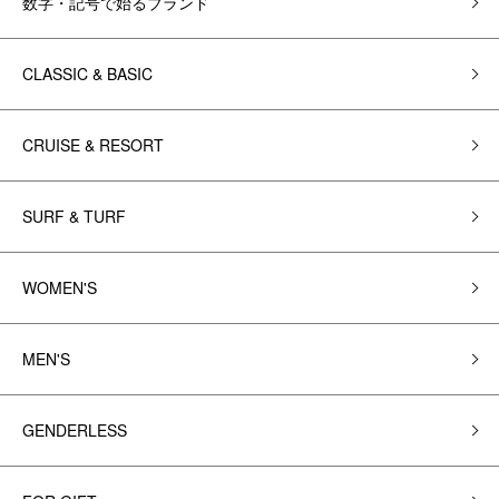
数字・記号で始るブランド
CLASSIC & BASIC
CRUISE & RESORT
SURF & TURF
WOMEN'S
MEN'S
GENDERLESS