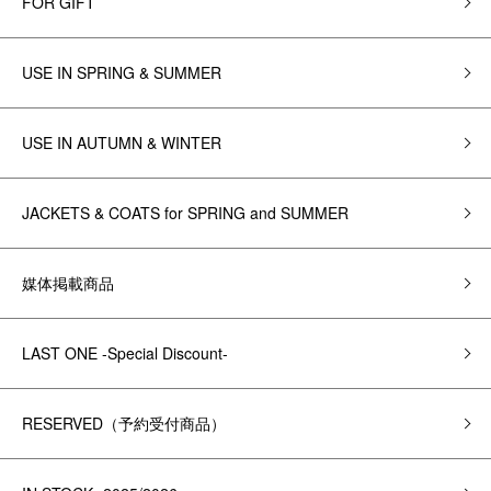
FOR GIFT
USE IN SPRING & SUMMER
USE IN AUTUMN & WINTER
JACKETS & COATS for SPRING and SUMMER
媒体掲載商品
LAST ONE -Special Discount-
RESERVED（予約受付商品）