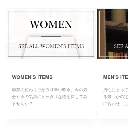
WOMEN'S ITEMS
MEN'S ITEM
季節の変わり目が判り辛い昨今、今の気
男性にとって必
分や今の気温にピッタリな物を探してみ
る幾つかの定番
ませんか？
に合わせ、足り