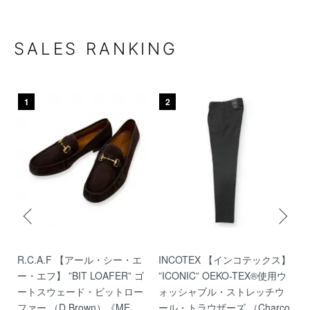
SALES RANKING
1
2
R.C.A.F 【アール・シー・エ
INCOTEX 【インコテックス】
B
イ
ー・エフ】 ”BIT LOAFER” ゴ
”ICONIC” OEKO-TEX®使用ウ
ー
ートスウェード・ビットロー
ォッシャブル・ストレッチウ
ク
ファー （D.Brown）《ME
ール・トラウザーズ （Charco