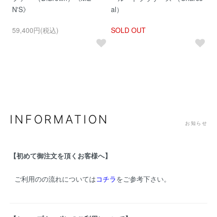
N'S》
al）
2
59,400円(税込)
SOLD OUT
1
INFORMATION
お知らせ
【初めて御注文を頂くお客様へ】
ご利用のの流れについては
コチラ
をご参考下さい。