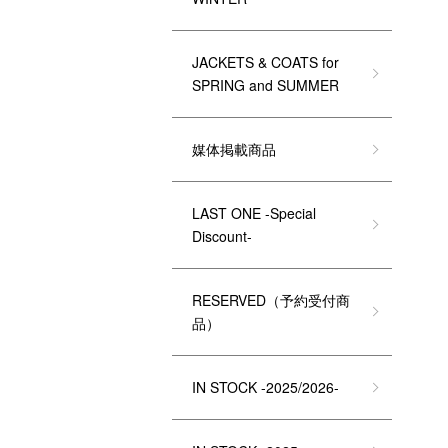
JACKETS & COATS for
SPRING and SUMMER
媒体掲載商品
LAST ONE -Special
Discount-
RESERVED（予約受付商
品）
IN STOCK -2025/2026-