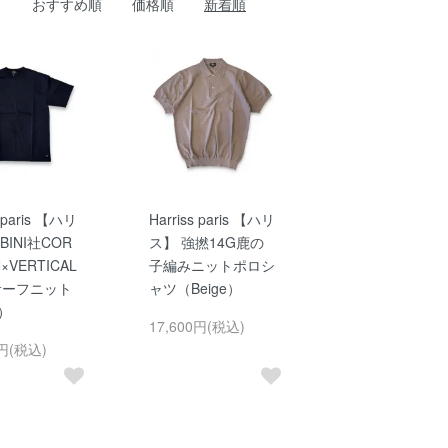
おすすめ順
価格順
新着順
s paris 【ハリ
Harriss paris 【ハリ
BINI社COR
ス】 強撚14G鹿の
×VERTICAL
子編みニットポロシ
サーフニット
ャツ（Beige）
y）
17,600円(税込)
0円(税込)