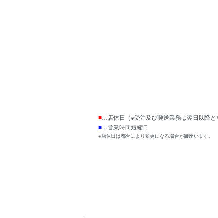
■
…店休日（※受注及び発送業務は翌日以降と
■
…営業時間短縮日
※店休日は都合により変更になる場合が御座います。