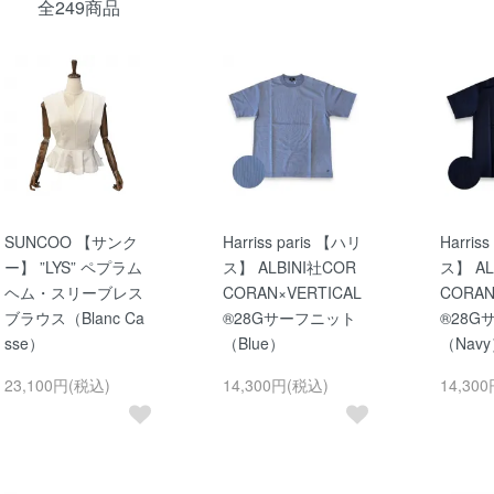
全249商品
SUNCOO 【サンク
Harriss paris 【ハリ
Harris
ー】 ”LYS” ペプラム
ス】 ALBINI社COR
ス】 AL
ヘム・スリーブレス
CORAN×VERTICAL
CORAN
ブラウス（Blanc Ca
®28Gサーフニット
®28G
sse）
（Blue）
（Nav
23,100円(税込)
14,300円(税込)
14,30