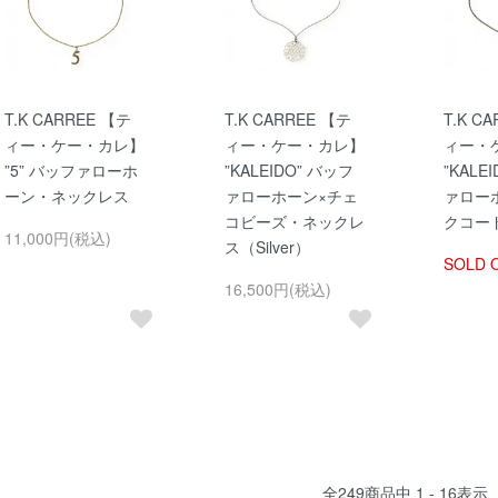
T.K CARREE 【テ
T.K CARREE 【テ
T.K C
ィー・ケー・カレ】
ィー・ケー・カレ】
ィー・
”5” バッファローホ
”KALEIDO” バッフ
”KALE
ーン・ネックレス
ァローホーン×チェ
ァロー
コビーズ・ネックレ
クコード
11,000円(税込)
ス（Silver）
SOLD 
16,500円(税込)
全
249
商品中
1 - 16
表示