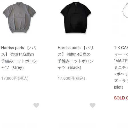
Harriss paris 【ハリ
Harriss paris 【ハリ
T.K C
ス】 強撚14G鹿の
ス】 強撚14G鹿の
ィー・
子編みニットポロシ
子編みニットポロシ
”MA-TE
ャツ（Grey）
ャツ（Black）
ミニチ
×ボヘ
17,600円(税込)
17,600円(税込)
ズ・ラ
iolet）
SOLD 