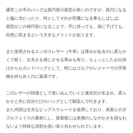
通常この手のバッグは真円形の底型が多いのですが、真円になる
と脇に当たったり、時としてそれが邪魔になる事もしばしば。
底型がこの楕円形になることで、手に持っても、肩に下げても、
自然に収まるという大きなメリットがあります。
また使用されるエンボスレザー（牛革）は厚みがあるのに柔らか
くて軽く、丈夫さを感じさせる厚みも有り、ちょっとしたお出掛
けからセカンドバッグとして、時にはゴルフやレジャーでの手荷
物を持ち歩くのに最適です。
このレザーの特徴として使い込んでいくと微光沢が生まれ、柔ら
かさと共に自分だけのバッグとして馴染んで行きます。
また内部は丈夫なピッグスウェードを使用しており、表面とのダ
ブルフェイスの素材にし、接着面には表側のしなやかさを損なわ
ないよう特殊な溶剤を使い張り合わせられています。