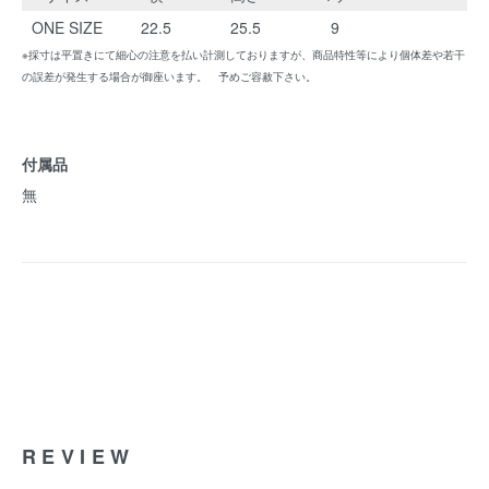
ONE SIZE
22.5
25.5
9
※採寸は平置きにて細心の注意を払い計測しておりますが、商品特性等により個体差や若干
の誤差が発生する場合が御座います。 予めご容赦下さい。
付属品
無
REVIEW