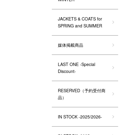
JACKETS & COATS for
SPRING and SUMMER
媒体掲載商品
LAST ONE -Special
Discount-
RESERVED（予約受付商
品）
IN STOCK -2025/2026-