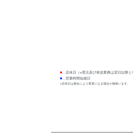
■
…店休日（※受注及び発送業務は翌日以降と
■
…営業時間短縮日
※店休日は都合により変更になる場合が御座います。