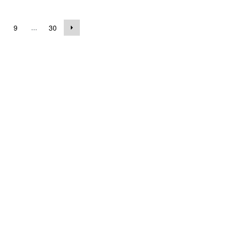
...
9
30