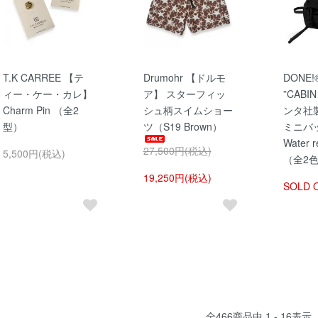
T.K CARREE 【テ
Drumohr 【ドルモ
DONE
ィー・ケー・カレ】
ア】 スターフィッ
”CABIN
Charm Pin （全2
シュ柄スイムショー
ンタ社
型）
ツ（S19 Brown）
ミニバッ
Water r
27,500円(税込)
5,500円(税込)
（全2
19,250円(税込)
SOLD 
全
466
商品中
1 - 16
表示