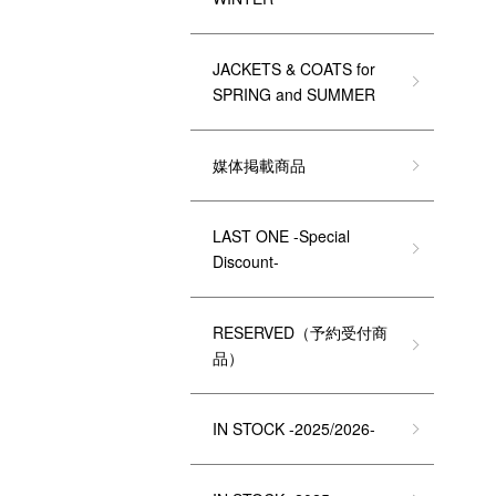
JACKETS & COATS for
SPRING and SUMMER
媒体掲載商品
LAST ONE -Special
Discount-
RESERVED（予約受付商
品）
IN STOCK -2025/2026-