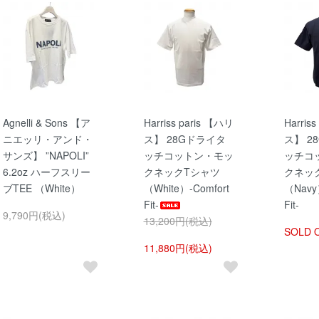
Agnelli & Sons 【ア
Harriss paris 【ハリ
Harris
ニエッリ・アンド・
ス】 28Gドライタ
ス】 2
サンズ】 ”NAPOLI”
ッチコットン・モッ
ッチコ
6.2oz ハーフスリー
クネックTシャツ
クネッ
ブTEE （White）
（White）-Comfort
（Navy
Fit-
Fit-
9,790円(税込)
13,200円(税込)
SOLD 
11,880円(税込)