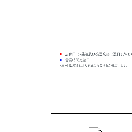
■
…店休日（※受注及び発送業務は翌日以降と
■
…営業時間短縮日
※店休日は都合により変更になる場合が御座います。
ショッピングガイド