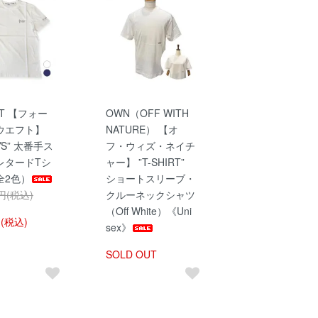
FT 【フォー
OWN（OFF WITH
ウエフト】
NATURE） 【オ
YS” 太番手ス
フ・ウィズ・ネイチ
レタードTシ
ャー】 ”T-SHIRT”
全2色）
ショートスリーブ・
0円(税込)
クルーネックシャツ
（Off White）《Uni
円(税込)
sex》
SOLD OUT