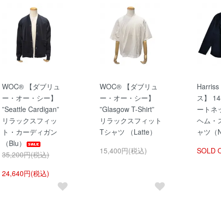
WOC® 【ダブリュ
WOC® 【ダブリュ
Harris
ー・オー・シー】
ー・オー・シー】
ス】 1
”Seattle Cardigan”
”Glasgow T-Shirt”
ートネ
リラックスフィッ
リラックスフィット
ヘム・
ト・カーディガン
Tシャツ （Latte）
ャツ（N
（Blu）
15,400円(税込)
SOLD 
35,200円(税込)
24,640円(税込)