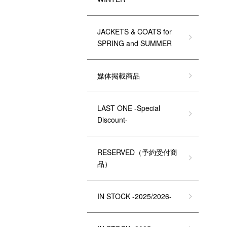
JACKETS & COATS for
SPRING and SUMMER
媒体掲載商品
LAST ONE -Special
Discount-
RESERVED（予約受付商
品）
IN STOCK -2025/2026-