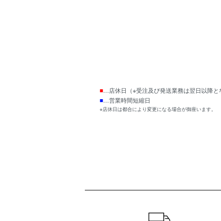
■
…店休日（※受注及び発送業務は翌日以降と
■
…営業時間短縮日
※店休日は都合により変更になる場合が御座います。
ショッピングガイド