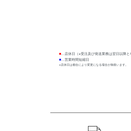
■
…店休日（※受注及び発送業務は翌日以降と
■
…営業時間短縮日
※店休日は都合により変更になる場合が御座います。
ショッピングガイド