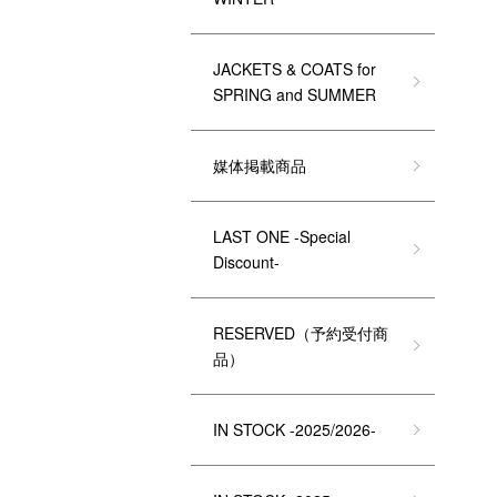
JACKETS & COATS for
SPRING and SUMMER
媒体掲載商品
LAST ONE -Special
Discount-
RESERVED（予約受付商
品）
IN STOCK -2025/2026-