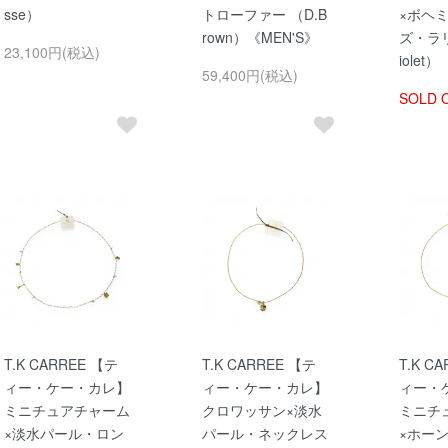
sse）
トローファー （D.B
×ボヘ
rown）《MEN'S》
ズ・ラ
23,100円(税込)
iolet）
59,400円(税込)
SOLD 
T.K CARREE 【テ
T.K CARREE 【テ
T.K C
ィー・ケー・カレ】
ィー・ケー・カレ】
ィー・
ミニチュアチャーム
クロワッサン×淡水
ミニチ
×淡水パール・ロン
パール・ネックレス
×ホー