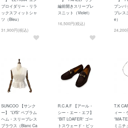
ブロイダリー・リラ
編前開きスリーブレ
プンバ
ックスフィットシャ
スニット（Violet）
ブレスニ
ツ（Bleu）
e）
16,500円(税込)
31,900円(税込)
24,20
SUNCOO 【サンク
R.C.A.F 【アール・
T.K C
ー】 ”LYS” ペプラム
シー・エー・エフ】
ィー・
ヘム・スリーブレス
”BIT LOAFER” ゴー
”MA-TE
ブラウス（Blanc Ca
トスウェード・ビッ
ミニチ