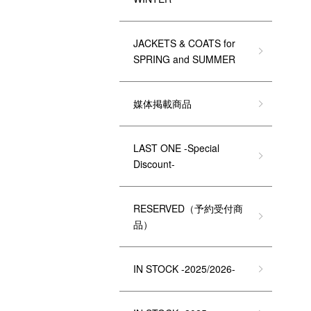
JACKETS & COATS for
SPRING and SUMMER
媒体掲載商品
LAST ONE -Special
Discount-
RESERVED（予約受付商
品）
IN STOCK -2025/2026-