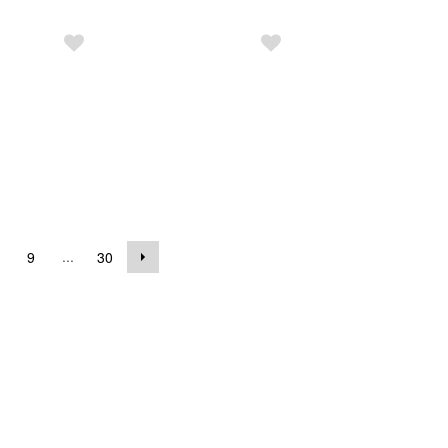
...
9
30