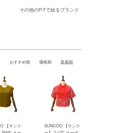
その他のP-Tで始るブランド
おすすめ順
価格順
新着順
OO 【サンク
SUNCOO 【サンク
LAMA” オー
ー】 ”LUZ” オーガ