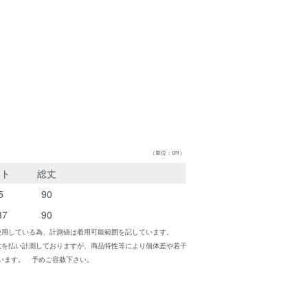
（単位：cm）
スト
総丈
5
90
37
90
使用している為、計測値は着用可能範囲を記しています。
意を払い計測しておりますが、商品特性等により個体差や若干
います。 予めご容赦下さい。