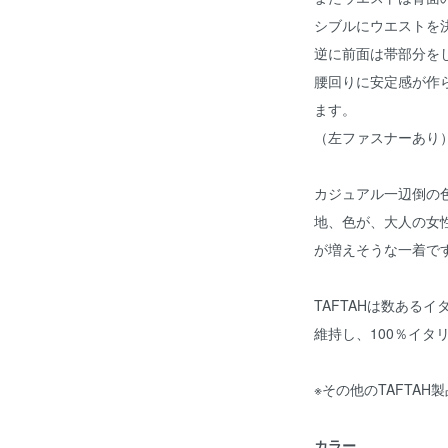
シブルにウエストを
逆に前面は帯部分を
腰回りに安定感が作
ます。
（左ファスナーあり
カジュアル一辺倒の
地、色が、大人の女
が増えそうな一着で
TAFTAHは数ある
維持し、100％イタ
※その他のTAFTAH
カラー