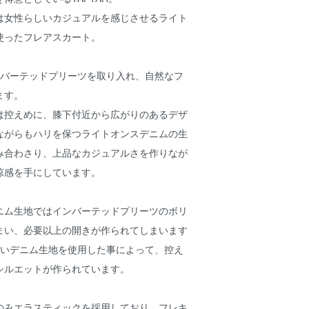
は女性らしいカジュアルを感じさせるライト
使ったフレアスカート。
ンバーテッドプリーツを取り入れ、自然なフ
ます。
は控えめに、膝下付近から広がりのあるデザ
ながらもハリを保つライトオンスデニムの生
み合わさり、上品なカジュアルさを作りなが
涼感を手にしています。
ニム生地ではインバーテッドプリーツのボリ
まい、必要以上の開きが作られてしまいます
軽いデニム生地を使用した事によって、控え
シルエットが作られています。
のみエラスティックを採用しており、フレキ