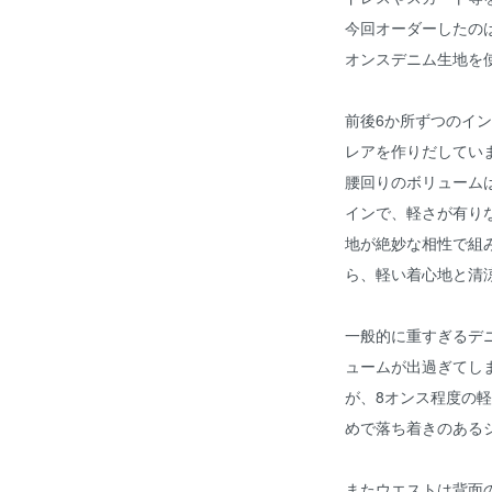
今回オーダーしたの
オンスデニム生地を
前後6か所ずつのイ
レアを作りだしてい
腰回りのボリューム
インで、軽さが有り
地が絶妙な相性で組
ら、軽い着心地と清
一般的に重すぎるデ
ュームが出過ぎてし
が、8オンス程度の
めで落ち着きのある
またウエストは背面