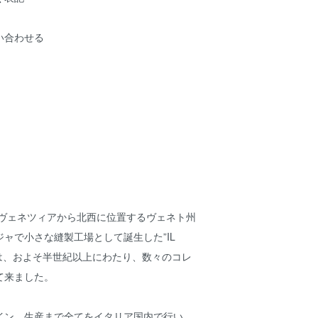
い合わせる
のヴェネツィアから北西に位置するヴェネト州
ャで小さな縫製工場として誕生した”IL
SETA”は、およそ半世紀以上にわたり、数々のコレ
て来ました。
イン、生産まで全てをイタリア国内で行い、