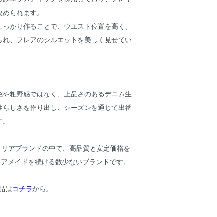
決められます。
しっかり作ることで、ウエスト位置を高く、
られ、フレアのシルエットを美しく見せてい
）
色や粗野感ではなく、上品さのあるデニム生
性らしさを作り出し、シーズンを通じて出番
す。
イタリアブランドの中で、高品質と安定価格を
リアメイドを続ける数少ないブランドです。
製品は
コチラ
から。