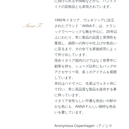
に掛けられる手間暇などから、ハンドメ
イドの芸術品とも表現されています。
1992年イタリア、ヴェネツィアに設立
されたブランド「ANNA F.」は、クラシ
ックでベーシックな靴を中心に、20年以
上にわたり、常に製品の品質と実用性を
重視し、細部への拘りや仕上げや色合い
に至るまで、その全てを家族経営によっ
て作り出しています。
現在イタリア国内だけではなく世界中に
顧客を持ち、シューズ以外にもバッグや
アクセサリー等、多くのアイテムを展開
しています。
本社はパドヴァに、生産はヴェネト州に
て行い、常に高品質な製品を提供する事
に拘っています。
イタリア女性らしい中庸な色合いや鮮や
かな色にも、ANNA F.らしい独特な色合
いを齎しています。
Anonymous Copenhagen（アノニマ