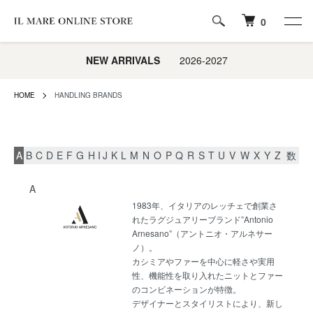
0
NEW ARRIVALS
2026-2027
HOME
HANDLING BRANDS
A
B
C
D
E
F
G
H
I
J
K
L
M
N
O
P
Q
R
S
T
U
V
W
X
Y
Z
数
A
1983年、イタリアのレッチェで創業さ
れたラグジュアリーブランド”Antonio
Arnesano”（アントニオ・アルネサー
ノ）。
カシミアやファーを中心に軽さや実用
性、機能性を取り入れたニットとファー
のコンビネーションが特徴。
デザイナーとスタイリストにより、新し