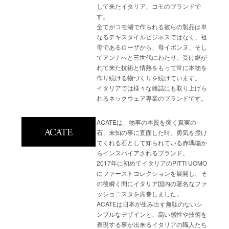
して来たイタリア、コモのブランドで
す。
全てがコモ湖で作られる彼らの製品は単
なるテキスタイルビジネスではなく、祖
母であるローザから、母イボンヌ、そし
てアンナへと三世代にわたり、受け継が
れて来た技術と情熱をもって常に本物を
作り続ける物づくりを続けています。
イタリアでは様々な雑誌にも取り上げら
れるネックウェア専業のブランドです。
ACATEは、物事の本質を突く真実の
石、未知の事に直面した時、勇気を授け
てくれる石として知られている赤瑪瑙か
らインスパイアされるブランド。
2017年に初めてイタリアのPITTI UOMO
にファーストコレクションを展開し、そ
の後瞬く間にイタリア国内の著名なファ
ッショニスタを席巻しました。
ACATEは日本が生み出す無駄のないシ
ンプルなデザインと、高い感性や技術を
表現する事が出来るイタリアの職人たち