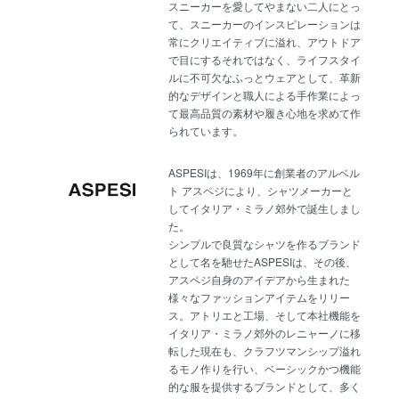
スニーカーを愛してやまない二人にとっ
て、スニーカーのインスピレーションは
常にクリエイティブに溢れ、アウトドア
で目にするそれではなく、ライフスタイ
ルに不可欠なふっとウェアとして、革新
的なデザインと職人による手作業によっ
て最高品質の素材や履き心地を求めて作
られています。
ASPESIは、1969年に創業者のアルベル
ト アスペジにより、シャツメーカーと
してイタリア・ミラノ郊外で誕生しまし
た。
シンプルで良質なシャツを作るブランド
として名を馳せたASPESIは、その後、
アスペジ自身のアイデアから生まれた
様々なファッションアイテムをリリー
ス。アトリエと工場、そして本社機能を
イタリア・ミラノ郊外のレニャーノに移
転した現在も、クラフツマンシップ溢れ
るモノ作りを行い、ベーシックかつ機能
的な服を提供するブランドとして、多く