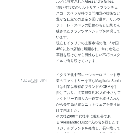
ルノに設立されたAlessandro Gilles。
1987年設立のサルトリア・フランチェ
スコ・スペラが持つ専門知識や技術など
豊かな仕立ての遺産を受け継ぎ、サルヴ
ァトーレ・スペラの監修のもと伝統と洗
練されたクラフツマンシップを体現して
います。
現在もイタリアの主要市場の他、5か国
450以上の店舗に展開され、常に進化と
革新を続けながら男性らしい不朽のスタ
イルで有り続けています。
イタリア北中部レッジョーロでニット専
業のファクトリーを営むMaglieria Sonia
社は創業以来有名ブランドのOEMを手
掛けており、従業員数約20人の小さなフ
ァクトリーで職人の手作業を取り入れな
がら長年高品質なニットウェアを作り続
けて来ました。
その後2000年代後半に現社長であ
る”Alessandro Luppi”氏の名を冠したオ
リジナルブランドを発表し、長年培って