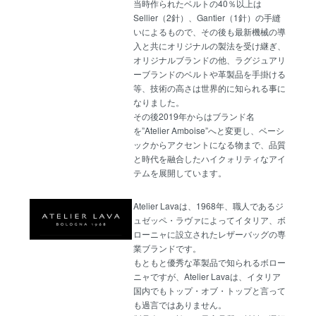
当時作られたベルトの40％以上は
Sellier（2針）、Gantier（1針）の手縫
いによるもので、その後も最新機械の導
入と共にオリジナルの製法を受け継ぎ、
オリジナルブランドの他、ラグジュアリ
ーブランドのベルトや革製品を手掛ける
等、技術の高さは世界的に知られる事に
なりました。
その後2019年からはブランド名
を”Atelier Amboise”へと変更し、ベーシ
ックからアクセントになる物まで、品質
と時代を融合したハイクォリティなアイ
テムを展開しています。
Atelier Lavaは、1968年、職人であるジ
ュゼッペ・ラヴァによってイタリア、ボ
ローニャに設立されたレザーバッグの専
業ブランドです。
もともと優秀な革製品で知られるボロー
ニャですが、Atelier Lavaは、イタリア
国内でもトップ・オブ・トップと言って
も過言ではありません。