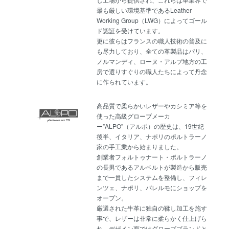
最も厳しい環境基準であるLeather
Working Group（LWG）によってゴール
ド認証を受けています。
更に彼らはフランスの職人技術の普及に
も尽力しており、全ての革製品はパリ、
ノルマンディ、ローヌ・アルプ地方の工
房で選りすぐりの職人たちによって丹念
に作られています
。
高品質で柔らかいレザーやカシミア等を
使った高級グローブメーカ
ー”ALPO”（アルポ）の歴史は、19世紀
後半、イタリア、ナポリのポルトラーノ
家の手工業から始まりました。
創業者フォルトゥナート・ポルトラーノ
の長男であるアルベルトが製造から販売
まで一貫したシステムを整備し、フィレ
ンツェ、ナポリ、パレルモにショップを
オープン。
厳選された牛革に独自の鞣し加工を施す
事で、レザーは非常に柔らかく仕上げら
れ、デザイン面ではグローブブランドと