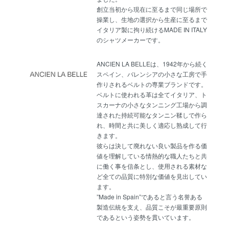
創立当初から現在に至るまで同じ場所で
操業し、生地の選択から生産に至るまで
イタリア製に拘り続けるMADE IN ITALY
のシャツメーカーです。
ANCIEN LA BELLEは、1942年から続く
スペイン、バレンシアの小さな工房で手
作りされるベルトの専業ブランドです。
ベルトに使われる革は全てイタリア、ト
スカーナの小さなタンニング工場から調
達された持続可能なタンニン鞣しで作ら
れ、時間と共に美しく適応し熟成して行
きます。
彼らは決して廃れない良い製品を作る価
値を理解している情熱的な職人たちと共
に働く事を信条とし、使用される素材な
ど全ての品質に特別な価値を見出してい
ます。
”Made in Spain”であると言う名誉ある
製造伝統を支え、品質こそが最重要原則
であるという姿勢を貫いています
。