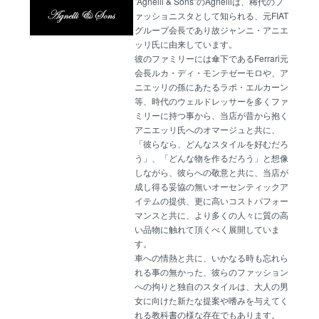
”Agnelli & Sons”のAgnelliは、稀代のフ
ァッショニスタとして知られる、元FIAT
グループ会長であり故ジャンニ・アニエ
ッリ氏に由来しています。
彼のファミリーには傘下であるFerrari元
会長ルカ・ディ・モンテゼーモロや、ア
ニエッリの孫にあたるラポ・エルカーン
等、時代のウェルドレッサーを多くファ
ミリーに持つ事から、当店が昔から抱く
アニエッリ氏へのオマージュと共に、
「彼らなら、どんなスタイルを好むだろ
う」、「どんな物を作るだろう」と想像
しながら、彼らへの敬意と共に、当店が
成し得る妥協の無いオーセンティックア
イテムの提供、更に高いコストパフォー
マンスと共に、より多くの人々に質の高
い品物に触れて頂くべく展開していま
す。
車への情熱と共に、いかなる時も忘れら
れる事の無かった、彼らのファッション
への拘りと独自のスタイルは、大人の男
女に向けた新たな提案や嗜みを与えてく
れる教科書の様な存在でもあります。