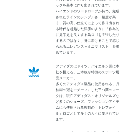
ックを基本に作り出されています。
ハイエンドのワードローブが持つ、完成
されたラインのシンプルさ、精度が高
く、質の高い仕立てによって作り出され
る時代を超越した洋服のように「作為的
に見栄えを良くする為ロゴを主張したり
するのではなく、身に着けることで感じ
られるエレガンス＝ミニマリスト」を求
めています。
アディダスはドイツ、バイエルン州に本
社を構える、三本線が特徴のスポーツ用
品メーカー。
多くのアディダス製品に使用される、月
桂樹の冠をモチーフにした三つ葉のマー
クは、現在アディダス・オリジナルズな
ど多くのシューズ、ファッションアイテ
ムにも使用される復刻の「トレフォイ
ル」ロゴとして多くの人々に愛されてい
ます。