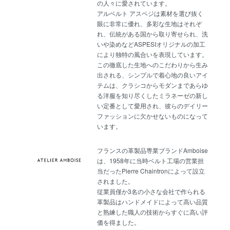
の人々に愛されています。
アルベルト アスペジは素材を選び抜く
眼に非常に優れ、多彩な生地はそれぞ
れ、伝統がある国から取り寄せられ、洗
いや染めなどASPESIオリジナルの加工
により独特の風合いを表現しています。
この徹底した生地へのこだわりから生み
出される、シンプルで着心地の良いアイ
テムは、クラシコからモダンまであらゆ
る洋服を知り尽くしたミラネーゼの新し
い定番として愛用され、彼らのデイリー
ファッションに欠かせないものになって
います。
フランスの革製品専業ブランドAmboise
は、1958年に当時ベルト工場の営業担
当だったPierre Chaintronによって設立
されました。
従業員僅か3名の小さな会社で作られる
革製品はハンドメイドによって高い品質
と熟練した職人の技術からすぐに高い評
価を得ました。