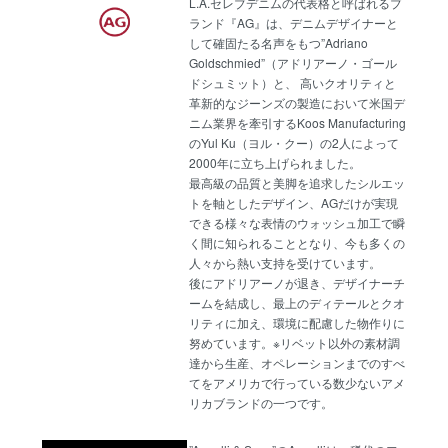
L.A.セレブデニムの代表格と呼ばれるブ
ランド『AG』は、デニムデザイナーと
して確固たる名声をもつ”Adriano
Goldschmied”（アドリアーノ・ゴール
ドシュミット）と、 高いクオリティと
革新的なジーンズの製造において米国デ
ニム業界を牽引するKoos Manufacturing
のYul Ku（ヨル・クー）の2人によって
2000年に立ち上げられました。
最高級の品質と美脚を追求したシルエッ
トを軸としたデザイン、AGだけが実現
できる様々な表情のウォッシュ加工で瞬
く間に知られることとなり、今も多くの
人々から熱い支持を受けています。
後にアドリアーノが退き、デザイナーチ
ームを結成し、最上のディテールとクオ
リティに加え、環境に配慮した物作りに
努めています。※リベット以外の素材調
達から生産、オペレーションまでのすべ
てをアメリカで行っている数少ないアメ
リカブランドの一つです。