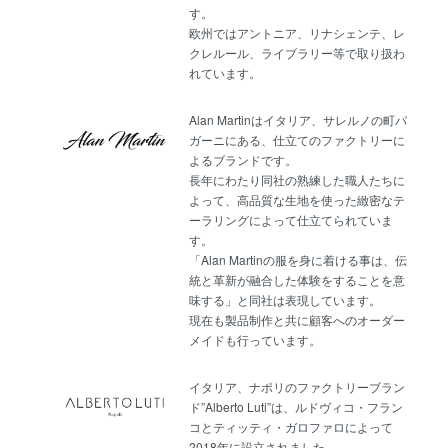
す。
欧州ではアントニア、リナシェンテ、レ
クレルール、ライブラリー等で取り扱わ
れています。
Alan Martinはイタリア、サレルノの町パ
ガーニにある、仕立てのファクトリーに
よるブランドです。
長年にわたり同社の熟練した職人たちに
よって、高品質な生地を使った緻密なテ
ーラリングによって仕立てられていま
す。
「Alan Martinの服を身に着ける事は、伝
統と革新が融合した体験をすることを意
味する」と同社は表現しています。
現在も製品制作と共に顧客へのオーダー
メイドも行っています。
イタリア、ナポリのファクトリーブラン
ド”Alberto Luti”は、ルドヴィコ・フラン
コとティッティ・ガロファロによって
2018年に設立されました。