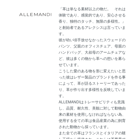
「革は単なる素材以上の物だ。 それは
体験であり、感覚的であり、安心させる
香り、独特のタッチ、無限の多様性。」
と創始者であるアレクシスは言っていま
す。
彼が幼い頃手放せなかったスウェードの
パンツ、父親のオフィスチェア、母親の
ハンドバッグ、大叔母のアームチェアな
ど、彼は多くの物から革への想いを募ら
せています。
こうした愛のある物を形に変えたいと思
った彼はレザー製品のブランドを作る事
によって、革が語るストーリーであった
り、革が作り出す多様性を反映していま
す。
ALLEMANDIはトレーサビリティも意識
し、品質、耐久性、美観に対して動物由
来の素材を使用しなければならない為、
使用する全ての革は食品産業の為に飼育
された動物から採っています。
また全ての革はフランスとイタリアの鞣
し工場から提供され、これらは革業界で