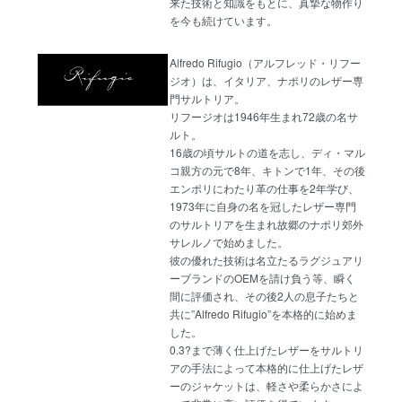
来た技術と知識をもとに、真摯な物作り
を今も続けています。
Alfredo Rifugio（アルフレッド・リフー
ジオ）は、イタリア、ナポリのレザー専
門サルトリア。
リフージオは1946年生まれ72歳の名サ
ルト。
16歳の頃サルトの道を志し、ディ・マル
コ親方の元で8年、キトンで1年、その後
エンポリにわたり革の仕事を2年学び、
1973年に自身の名を冠したレザー専門
のサルトリアを生まれ故郷のナポリ郊外
サレルノで始めました。
彼の優れた技術は名立たるラグジュアリ
ーブランドのOEMを請け負う等、瞬く
間に評価され、その後2人の息子たちと
共に”Alfredo Rifugio”を本格的に始めま
した。
0.3?まで薄く仕上げたレザーをサルトリ
アの手法によって本格的に仕上げたレザ
ーのジャケットは、軽さや柔らかさによ