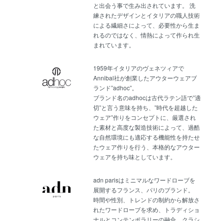
と出会う事で生み出されています。 洗
練されたデザインとイタリアの職人技術
による繊細さによって、必要性から生ま
れるのではなく、情熱によって作られ生
まれています。
1959年イタリアのヴェネツィアで
Annibal社が創業したアウターウェアブ
ランド”adhoc”。
ブランド名のadhocは古代ラテン語で”適
切”と言う意味を持ち、”時代を超越した
ウェア”作りをコンセプトに、厳選され
た素材と高度な製造技術によって、過酷
な自然環境にも適応する機能性を持たせ
たウェア作りを行う、本格的なアウター
ウェアを持ち味としています。
adn parisはミニマルなワードローブを
展開するフランス、パリのブランド。
時間や性別、トレンドの制約から解放さ
れたワードローブを求め、トラディショ
ナルとコンテンポラリーの融合、クラシ