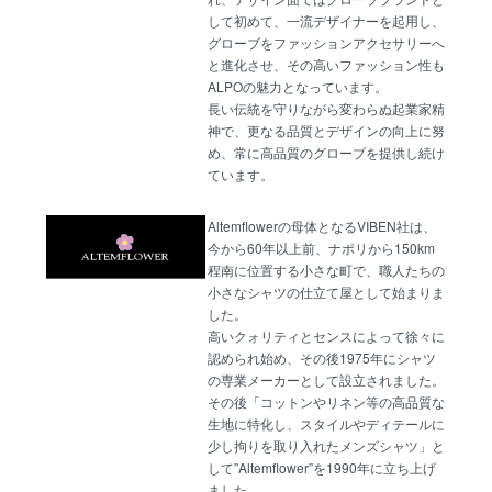
して初めて、一流デザイナーを起用し、
グローブをファッションアクセサリーへ
と進化させ、その高いファッション性も
ALPOの魅力となっています。
長い伝統を守りながら変わらぬ起業家精
神で、更なる品質とデザインの向上に努
め、常に高品質のグローブを提供し続け
ています。
Altemflowerの母体となるVIBEN社は、
今から60年以上前、ナポリから150km
程南に位置する小さな町で、職人たちの
小さなシャツの仕立て屋として始まりま
した。
高いクォリティとセンスによって徐々に
認められ始め、その後1975年にシャツ
の専業メーカーとして設立されました。
その後「コットンやリネン等の高品質な
生地に特化し、スタイルやディテールに
少し拘りを取り入れたメンズシャツ」と
して”Altemflower”を1990年に立ち上げ
ました。