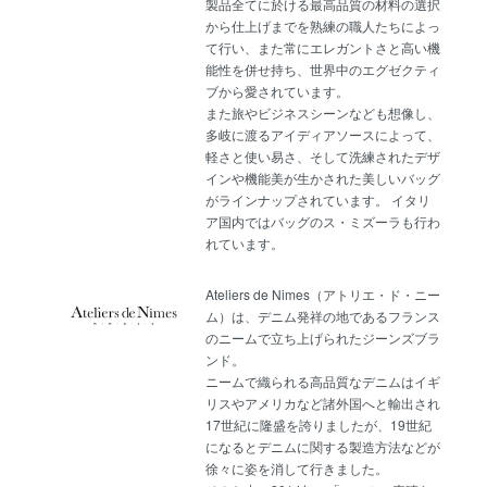
製品全てに於ける最高品質の材料の選択
から仕上げまでを熟練の職人たちによっ
て行い、また常にエレガントさと高い機
能性を併せ持ち、世界中のエグゼクティ
ブから愛されています。
また旅やビジネスシーンなども想像し、
多岐に渡るアイディアソースによって、
軽さと使い易さ、そして洗練されたデザ
インや機能美が生かされた美しいバッグ
がラインナップされています。 イタリ
ア国内ではバッグのス・ミズーラも行わ
れています。
Ateliers de Nimes（アトリエ・ド・ニー
ム）は、デニム発祥の地であるフランス
のニームで立ち上げられたジーンズブラ
ンド。
ニームで織られる高品質なデニムはイギ
リスやアメリカなど諸外国へと輸出され
17世紀に隆盛を誇りましたが、19世紀
になるとデニムに関する製造方法などが
徐々に姿を消して行きました。