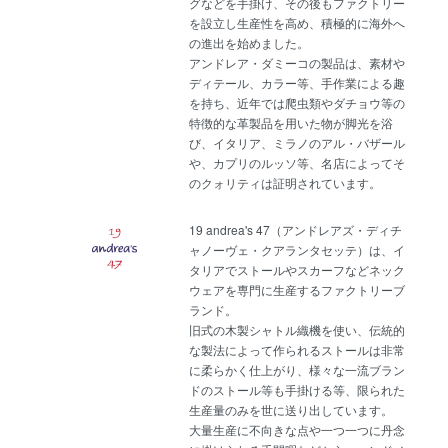
グなどを手掛け、その後もファクトリー
を設立し生産性を高め、積極的に海外へ
の進出を始めました。
アンドレア・ダミーコの製品は、素材や
ディテール、カラー等、手作業による趣
を持ち、近年では爬虫類やダチョウ等の
特徴的な革製品を用いた物が脚光を浴
び、イタリア、ミラノのアル・バザール
や、カプリのルッソ等、名店によってそ
のクォリティは証明されています。
19 andrea's 47（アンドレアズ・ディチ
ャノーヴェ・クアランタセッテ）は、イ
タリアでストールやスカーフなどネック
ウェアを専門に生産するファクトリーブ
ランド。
旧式の木製シャトル織機を使い、伝統的
な製法によって作られるストールは非常
に柔らかく仕上がり、様々な一流ブラン
ドのストール等も手掛ける等、限られた
生産量のみを世に送り出しています。
大量生産に不向きな点や一つ一つに丹念