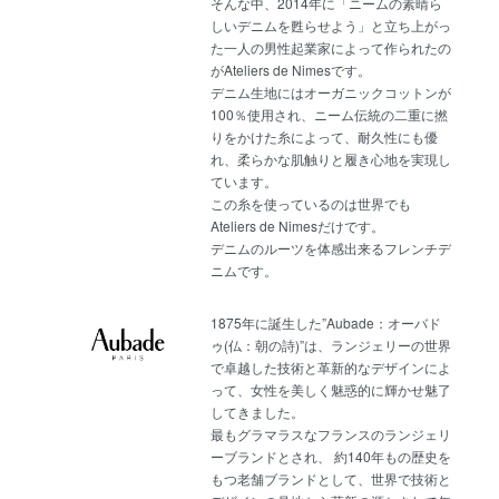
そんな中、2014年に「ニームの素晴ら
しいデニムを甦らせよう」と立ち上がっ
た一人の男性起業家によって作られたの
がAteliers de Nimesです。
デニム生地にはオーガニックコットンが
100％使用され、ニーム伝統の二重に撚
りをかけた糸によって、耐久性にも優
れ、柔らかな肌触りと履き心地を実現し
ています。
この糸を使っているのは世界でも
Ateliers de Nimesだけです。
デニムのルーツを体感出来るフレンチデ
ニムです
。
1875年に誕生した”Aubade：オーバド
ゥ(仏：朝の詩)”は、ランジェリーの世界
で卓越した技術と革新的なデザインによ
って、女性を美しく魅惑的に輝かせ魅了
してきました。
最もグラマラスなフランスのランジェリ
ーブランドとされ、 約140年もの歴史を
もつ老舗ブランドとして、世界で技術と