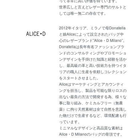
って非常に高い評価を得ています。
世界広しと言えどレザー専門のサルトと
しては唯一無二の存在です。
2012年イタリア、ミラノで母Donatella
と娘Aliceによって設立されたバッグ中
心のレザーブランド”Alice・D Milano”。
Donatellaは長年有名ファッションブラ
ンドのコンサルティングやプロモーショ
ンデザインを手掛けた知識と経験を活か
し、最高級の革と高い技術力を持つイタ
リアの職人に生産を依頼しコレクション
をスタートさせました。
Aliceはマーケティングとアカウンティ
ングを担当し、製品を可能な限りロスの
出ない最良の方法で開発する為、様々な
事に取り組み、ケミカルフリー（無農
薬）に拘り天然素材は全て自然を意識し
た物だけで生産するなど、環境配慮も行
っています。
ミニマルなデザインと高品質な素材は
Alice・D Milanoのバッグの骨頂です。