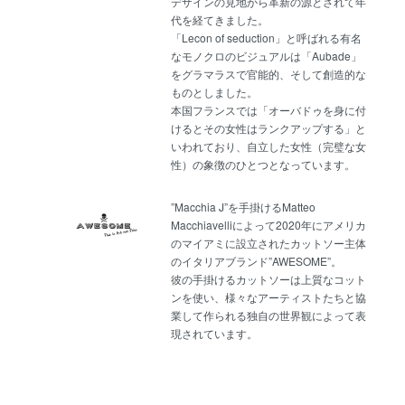
デザインの見地から革新の源とされて年
代を経てきました。
「Lecon of seduction」と呼ばれる有名
なモノクロのビジュアルは「Aubade」
をグラマラスで官能的、そして創造的な
ものとしました。
本国フランスでは「オーバドゥを身に付
けるとその女性はランクアップする」と
いわれており、自立した女性（完璧な女
性）の象徴のひとつとなっています。
”Macchia J”を手掛けるMatteo
Macchiavelliによって2020年にアメリカ
のマイアミに設立されたカットソー主体
のイタリアブランド”AWESOME”。
彼の手掛けるカットソーは上質なコット
ンを使い、様々なアーティストたちと協
業して作られる独自の世界観によって表
現されています。