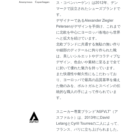
ス・コペンハーゲン）は2012年、デン
マークで設立されたシューズブランドで
す。
デザイナーであるAlexander Ziegler
Petersenがデザインを手掛け、これまで
に北欧を中心にヨーロッパ各地から世界
へと拡大を続けています。
北欧ブランドに共通する無駄の無い作り
や細部のディテールに拘り作られた靴
は、美しいシルエットやデコラティブな
デザイン、色合いや素材に至るまで全て
に於いて優れた魅力を持っています。
また快適性や耐久性にもこだわってお
り、ヨーロッパで最高の品質基準を備え
た物のみを、ポルトガルとスペインの伝
統的な職人の手によって作られていま
す。
スニーカー専業ブランド”ASFVLT”（ア
スファルト）は、2013年にDavid
LetangとCyrill Tourresの二人によって、
フランス、パリに立ち上げられました。