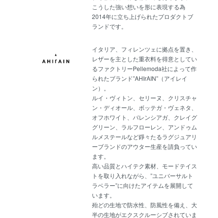
こうした強い想いを形に表現する為
2014年に立ち上げられたプロダクトブ
ランドです。
イタリア、フィレンツェに拠点を置き、
レザーを主とした重衣料を得意としてい
るファクトリーPellemoda社によって作
られたブランド”AHIrAIN”（アイレイ
ン）。
ルイ・ヴィトン、セリーヌ、クリスチャ
ン・ディオール、ボッテガ・ヴェネタ、
オフホワイト、バレンシアガ、クレイグ
グリーン、ラルフローレン、アンドゥム
ルメステールなど錚々たるラグジュアリ
ーブランドのアウター生産を請負ってい
ます。
高い品質とハイテク素材、モードテイス
トを取り入れながら、”ユニバーサルト
ラベラー”に向けたアイテムを展開して
います。
殆どの生地で防水性、防風性を備え、大
半の生地がエクスクルーシブされていま