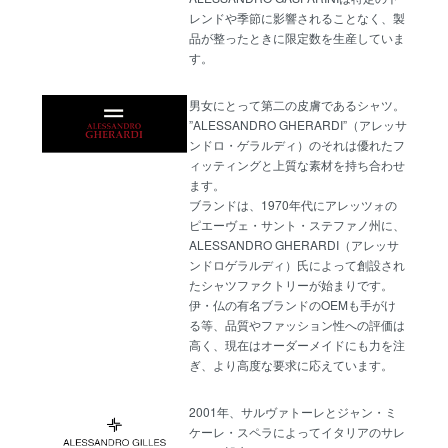
レンドや季節に影響されることなく、製
品が整ったときに限定数を生産していま
す。
男女にとって第二の皮膚であるシャツ。
”ALESSANDRO GHERARDI”（アレッサ
ンドロ・ゲラルディ）のそれは優れたフ
ィッティングと上質な素材を持ち合わせ
ます。
ブランドは、1970年代にアレッツォの
ピエーヴェ・サント・ステファノ州に、
ALESSANDRO GHERARDI（アレッサ
ンドロゲラルディ）氏によって創設され
たシャツファクトリーが始まりです。
伊・仏の有名ブランドのOEMも手がけ
る等、品質やファッション性への評価は
高く、現在はオーダーメイドにも力を注
ぎ、より高度な要求に応えています。
2001年、サルヴァトーレとジャン・ミ
ケーレ・スペラによってイタリアのサレ