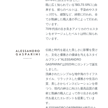
既に広く知られている”BELTS SRL”に由
来する、彼らのベルトは、手染めやスタ
ッズ打ち、縫製など、綿密に行われ、全
てが熟練した職人達の手によって行われ
ています。
70年代頃の古き良きアメリカのウエスタ
ンをオマージュしたベルトは特に知られ
ています。
伝統と時代を超えた美しさに影響を受け
た、文化と優雅さの価値を与えるスタイ
ルブランド”ALESSANDRO
GASPARINI”は2023年にロンドンで誕生
しました。
洗練されたシンプルな地中海のライフス
タイル、リラックスした優雅さや生活の
質、美しさからインスピレーションを得
つつ、現代の紳士に向けた最高品質の素
材と熟練の職人によって作り出される時
代を超えたエレガントを提案していま
す。
ALESSANDRO GASPARINIは特定のト