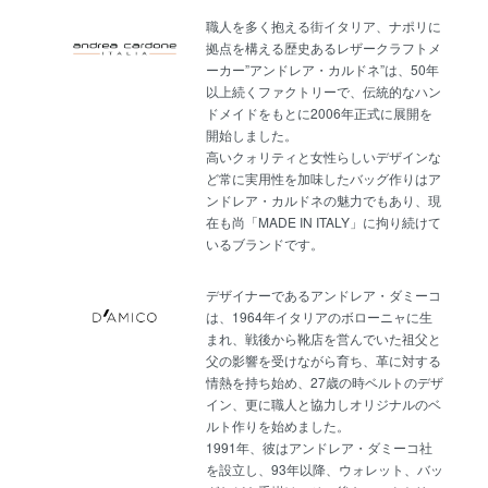
職人を多く抱える街イタリア、ナポリに
拠点を構える歴史あるレザークラフトメ
ーカー”アンドレア・カルドネ”は、50年
以上続くファクトリーで、伝統的なハン
ドメイドをもとに2006年正式に展開を
開始しました。
高いクォリティと女性らしいデザインな
ど常に実用性を加味したバッグ作りはア
ンドレア・カルドネの魅力でもあり、現
在も尚「MADE IN ITALY」に拘り続けて
いるブランドです。
デザイナーであるアンドレア・ダミーコ
は、1964年イタリアのボローニャに生
まれ、戦後から靴店を営んでいた祖父と
父の影響を受けながら育ち、革に対する
情熱を持ち始め、27歳の時ベルトのデザ
イン、更に職人と協力しオリジナルのベ
ルト作りを始めました。
1991年、彼はアンドレア・ダミーコ社
を設立し、93年以降、ウォレット、バッ