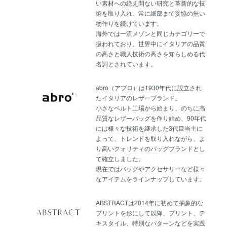
い素材への絶え間ない研究と革新的な技
術を取り入れ、常に細部まで妥協の無い
物作りを続けています。
海外では一流メゾンと同じカテゴリーで
扱われており、世界中にイタリアの品質
の高さと職人技術の高さを知らしめる代
名詞とされています。
abro（アブロ）は1930年代に設立され
たイタリアのレザーブランド。
小さなベルト工場から始まり、のちに高
品質なレザーバッグを作り始め、90年代
には様々な技術を継承した3代目当主に
よって、トレンドを取り入れながら、よ
り高いクォリティのバッグブランドとし
て確立しました。
現在ではバッグやアクセサリーなど様々
なアイテムをラインナップしています。
ABSTRACTは2014年に初めて抽象的な
プリントを形にして以降、プリント、テ
キスタイル、特別なパターンなどを実践