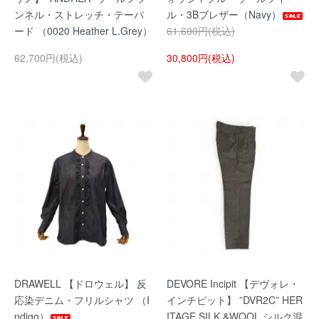
ンネル・ストレッチ・テーパ
ル・3Bブレザー（Navy）
ード （0020 Heather L.Grey）
61,600円(税込)
62,700円(税込)
30,800円(税込)
DRAWELL 【ドロウェル】 反
DEVORE Incipit 【デヴォレ・
応染デニム・フリルシャツ （I
インチピット】 ”DVR2C” HER
ndigo）
ITAGE SILK &WOOL シルク混