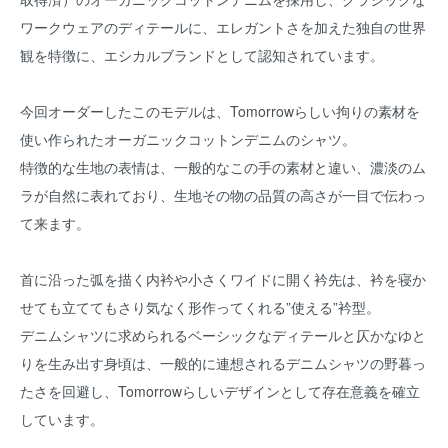
ワークウェアのディテールに、エレガントさを加えた独自の世界
観を特徴に、エシカルブランドとして認知されています。
今回オーダーしたこのモデルは、Tomorrowらしい拘りの素材を
使い作られたオーガニックコットンデニムのシャツ。
特徴的な生地の表情は、一般的なこの手の素材と違い、濃淡のム
ラが自然に表れており、生地その物の品質の高さが一目で伝わっ
て来ます。
首に沿った弧を描く内衿や小さくワイドに開く衿先は、衿を寝か
せても立ててもさり気なく形作ってくれる”使える”衿型。
デニムシャツに求められるベーシックなディテールと仄かなゆと
りを生み出す身頃は、一般的に連想されるデニムシャツの野暮っ
たさを回避し、Tomorrowらしいデザインとして存在意義を確立
しています。