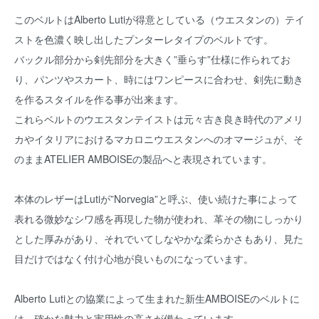
このベルトはAlberto Lutiが得意としている（ウエスタンの）テイ
ストを色濃く映し出したプンターレタイプのベルトです。
バックル部分から剣先部分を大きく”垂らす”仕様に作られてお
り、パンツやスカート、時にはワンピースに合わせ、剣先に動き
を作るスタイルを作る事が出来ます。
これらベルトのウエスタンテイストは元々古き良き時代のアメリ
カやイタリアにおけるマカロニウエスタンへのオマージュが、そ
のままATELIER AMBOISEの製品へと表現されています。
本体のレザーはLutiが”Norvegia”と呼ぶ、使い続けた事によって
表れる微妙なシワ感を再現した物が使われ、革その物にしっかり
とした厚みがあり、それでいてしなやかな柔らかさもあり、見た
目だけではなく付け心地が良いものになっています。
Alberto Lutiとの協業によって生まれた新生AMBOISEのベルトに
は、確かな魅力と実用性の高さが備わっています。