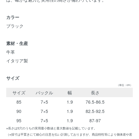
カラー
ブラック
素材・生産
牛革
イタリア製
サイズ
（単位：cm）
サイズ
バックル
幅
長さ
85
7×5
1.9
76.5-86.5
90
7×5
1.9
82.5-92.5
95
7×5
1.9
87-97
※長さは5穴のうちの実用最小数値と最大数値を記載しています。
（※採寸は平置きにて細心の注意を払い計測しておりますが、商品特性等により個体差や若