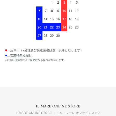
1
2
3
4
5
6
7
8
9
10
11
12
13
14
15
16
17
18
19
20
21
22
23
24
25
26
27
28
29
30
■
…店休日（※受注及び発送業務は翌日以降となります）
■
…営業時間短縮日
※店休日は都合により変更になる場合が御座います。
IL MARE ONLINE STORE ｜ イル・マーレ オンラインストア