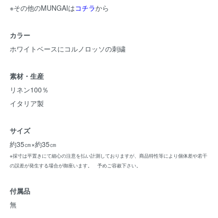
※その他のMUNGAIは
コチラ
から
カラー
ホワイトベースにコルノロッソの刺繍
素材・生産
リネン100％
イタリア製
サイズ
約35㎝×約35㎝
※採寸は平置きにて細心の注意を払い計測しておりますが、商品特性等により個体差や若干
の誤差が発生する場合が御座います。 予めご容赦下さい。
付属品
無