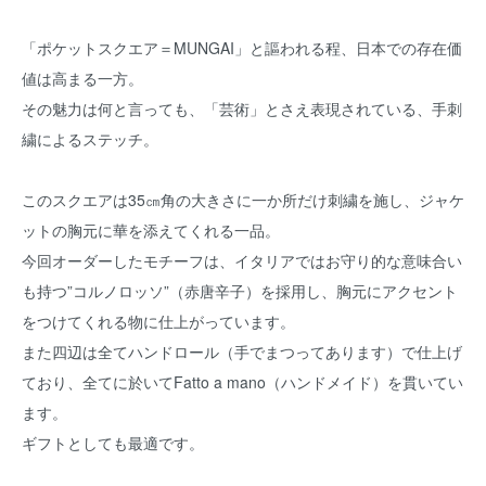
「ポケットスクエア＝MUNGAI」と謳われる程、日本での存在価
値は高まる一方。
その魅力は何と言っても、「芸術」とさえ表現されている、手刺
繍によるステッチ。
このスクエアは35㎝角の大きさに一か所だけ刺繍を施し、ジャケ
ットの胸元に華を添えてくれる一品。
今回オーダーしたモチーフは、イタリアではお守り的な意味合い
も持つ”コルノロッソ”（赤唐辛子）を採用し、胸元にアクセント
をつけてくれる物に仕上がっています。
また四辺は全てハンドロール（手でまつってあります）で仕上げ
ており、全てに於いてFatto a mano（ハンドメイド）を貫いてい
ます。
ギフトとしても最適です。