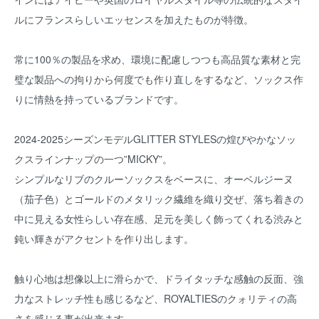
ルにフランスらしいエッセンスを加えたものが特徴。
常に100％の製品を求め、環境に配慮しつつも高品質な素材と完
璧な製品への拘りから何度でも作り直しをするなど、ソックス作
りに情熱を持っているブランドです。
2024-2025シーズンモデルGLITTER STYLESの煌びやかなソッ
クスラインナップの一つ”MICKY”。
シンプルなリブのクルーソックスをベースに、オーベルジーヌ
（茄子色）とゴールドのメタリック繊維を織り交ぜ、落ち着きの
中に見える女性らしい存在感、足元を美しく飾ってくれる渋みと
鈍い輝きがアクセントを作り出します。
触り心地は想像以上に滑らかで、ドライタッチな感触の反面、強
力なストレッチ性も感じるなど、ROYALTIESのクォリティの高
さを感じる事が出来ます。