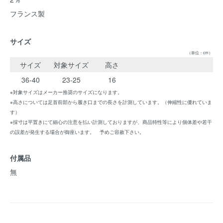
フランス製
サイズ
（単位：cm）
サイズ
対象サイズ
高さ
36-40
23-25
16
※対象サイズはメーカー推奨のサイズになります。
※高さについては足首前部から履き口までの長さを計測しています。（伸縮性に優れていま
す）
※採寸は平置きにて細心の注意を払い計測しておりますが、商品特性等により個体差や若干
の誤差が発生する場合が御座います。 予めご容赦下さい。
付属品
無