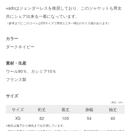
※adnはジェンダーレスを推奨しており、このジャケットも男女
共にシェア出来る一着になっています。
（参考までにこのコートはXSサイズで男性だとS～M位のサイズ感があります）
カラー
ダークネイビー
素材・生産
ウール90％、カシミア10％
フランス製
サイズ
（単位：cm）
サイズ
裄丈
着丈
身幅
袖丈
XS
82
105
54
40
※袖丈は脇下から袖先までを計測しています。