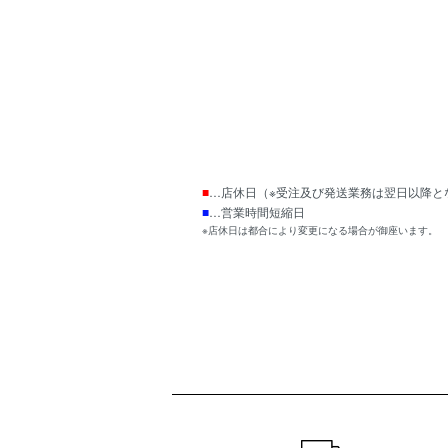
■
…店休日（※受注及び発送業務は翌日以降と
■
…営業時間短縮日
※店休日は都合により変更になる場合が御座います。
ショッピングガイド