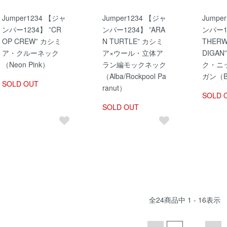
Jumper1234 【ジャ
Jumper1234 【ジャ
Jumpe
ンパー1234】 ”CR
ンパー1234】 ”ARA
ンパー12
OP CREW” カシミ
N TURTLE” カシミ
THERW
ア・クルーネック
ア×ウール・立体ア
DIGA
（Neon Pink）
ラン編モックネック
ク・ニ
（Alba/Rockpool Pa
ガン（B
SOLD OUT
ranut）
SOLD 
SOLD OUT
全
24
商品中
1 - 16
表示