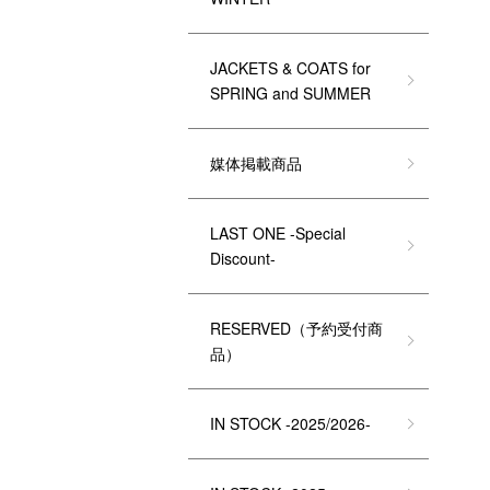
JACKETS & COATS for
SPRING and SUMMER
媒体掲載商品
LAST ONE -Special
Discount-
RESERVED（予約受付商
品）
IN STOCK -2025/2026-