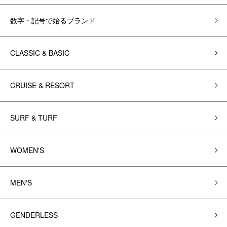
数字・記号で始るブランド
CLASSIC & BASIC
CRUISE & RESORT
SURF & TURF
WOMEN'S
MEN'S
GENDERLESS