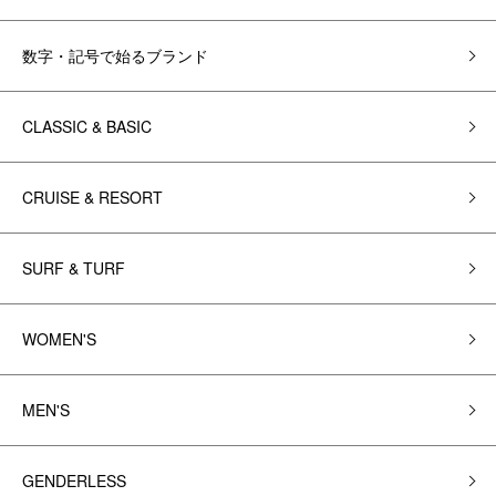
数字・記号で始るブランド
CLASSIC & BASIC
CRUISE & RESORT
SURF & TURF
WOMEN'S
MEN'S
GENDERLESS