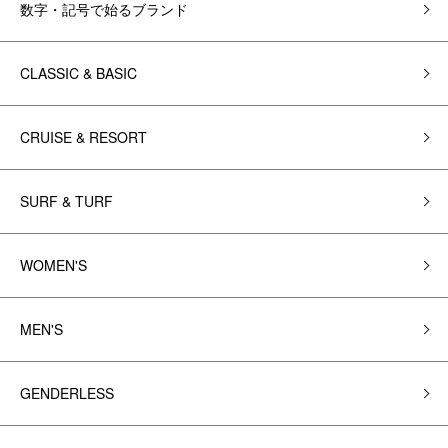
数字・記号で始るブランド
CLASSIC & BASIC
CRUISE & RESORT
SURF & TURF
WOMEN'S
MEN'S
GENDERLESS