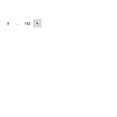
...
9
142