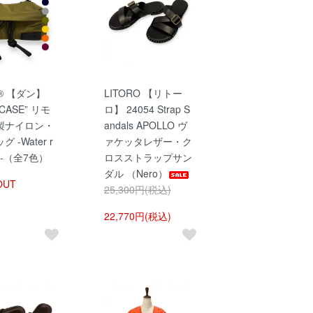
!® 【ダン】
LITORO 【リトー
 CASE” リモ
ロ】 24054 Strap S
製ナイロン・
andals APOLLO ヴ
 -Water r
ァケッタレザー・ク
ant-（全7色）
ロスストラップサン
ダル （Nero）
OUT
25,300円(税込)
22,770円(税込)