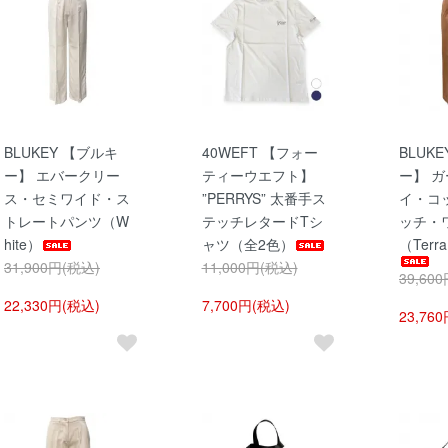
BLUKEY 【ブルキ
40WEFT 【フォー
BLUK
ー】 エバークリー
ティーウエフト】
ー】 
ス・セミワイド・ス
”PERRYS” 太番手ス
イ・コ
トレートパンツ（W
テッチレタードTシ
ッチ・
hite）
ャツ（全2色）
（Terra
31,900円(税込)
11,000円(税込)
39,60
22,330円(税込)
7,700円(税込)
23,76