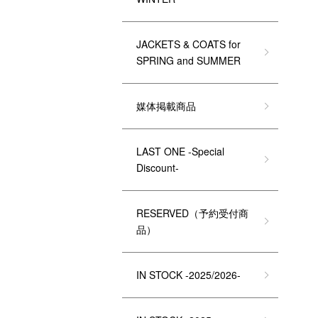
JACKETS & COATS for
SPRING and SUMMER
媒体掲載商品
LAST ONE -Special
Discount-
RESERVED（予約受付商
品）
IN STOCK -2025/2026-