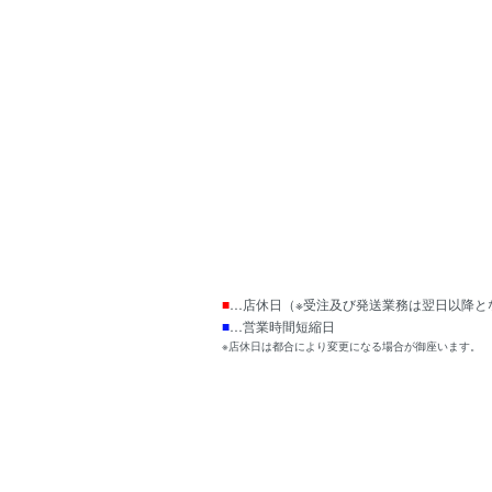
■
…店休日（※受注及び発送業務は翌日以降と
■
…営業時間短縮日
※店休日は都合により変更になる場合が御座います。