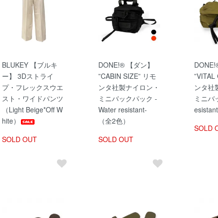
BLUKEY 【ブルキ
DONE!® 【ダン】
DONE
ー】 3Dストライ
”CABIN SIZE” リモ
”VITAL
プ・フレックスウエ
ンタ社製ナイロン・
ンタ社
スト・ワイドパンツ
ミニバックパック -
ミニバッグ
（Light Beige*Off W
Water resistant-
esist
hite）
（全2色）
SOLD 
SOLD OUT
SOLD OUT