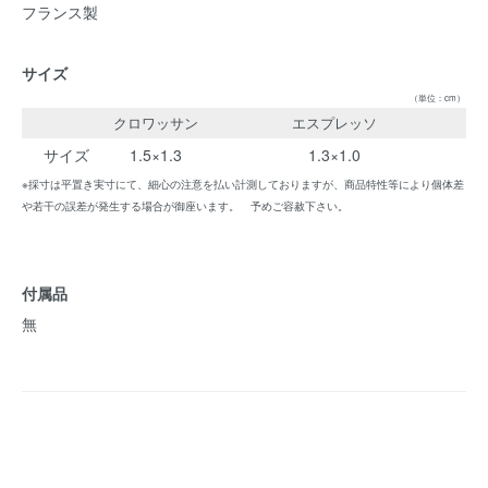
フランス製
サイズ
（単位：cm）
クロワッサン
エスプレッソ
サイズ
1.5×1.3
1.3×1.0
※採寸は平置き実寸にて、細心の注意を払い計測しておりますが、商品特性等により個体差
や若干の誤差が発生する場合が御座います。 予めご容赦下さい。
付属品
無