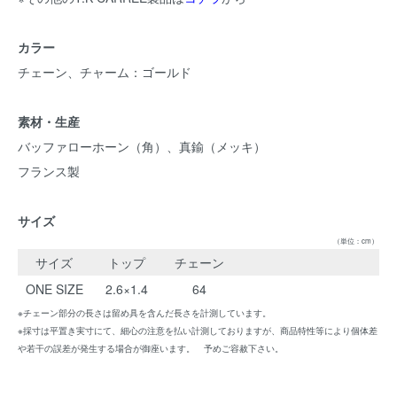
カラー
チェーン、チャーム：ゴールド
素材・生産
バッファローホーン（角）、真鍮（メッキ）
フランス製
サイズ
（単位：cm）
サイズ
トップ
チェーン
ONE SIZE
2.6×1.4
64
※チェーン部分の長さは留め具を含んだ長さを計測しています。
※採寸は平置き実寸にて、細心の注意を払い計測しておりますが、商品特性等により個体差
や若干の誤差が発生する場合が御座います。 予めご容赦下さい。