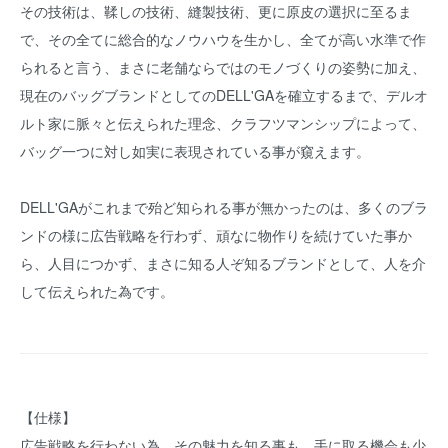
その技術は、鞣しの技術、縫製技術、更に原皮の選択に至るま
で、その全てに総合的なノウハウを生かし、全てが高い水準で作
られると言う、まさに老舗ならではのモノづくりの姿勢に加え、
現在のバッグブランドとしてのDELL'GAを確立するまで、デルオ
ルト家に脈々と伝えられた理念、クラフツマンシップによって、
バッグ一つに対し如実に表現されている事が窺えます。
DELL'GAがこれまで殆ど知られる事が無かったのは、多くのブラ
ンドの様に広告戦略を行わず、頑なに物作りを続けていた事か
ら、人目につかず、まさに知る人ぞ知るブランドとして、人を介
して伝えられた為です。
【仕様】
広告戦略を行わない為、その魅力を知る事も、手に取る機会も少