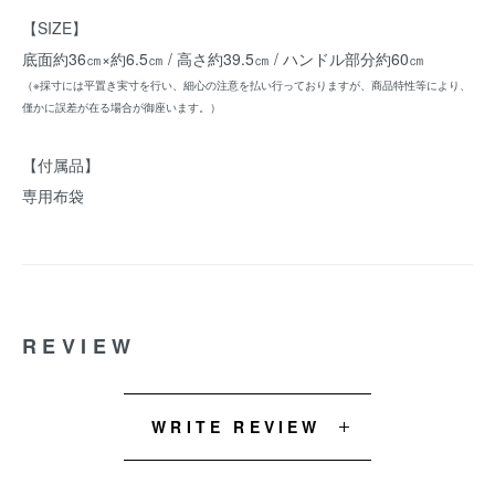
【SIZE】
底面約36㎝×約6.5㎝ / 高さ約39.5㎝ / ハンドル部分約60㎝
（※採寸には平置き実寸を行い、細心の注意を払い行っておりますが、商品特性等により、
僅かに誤差が在る場合が御座います。）
【付属品】
専用布袋
REVIEW
WRITE REVIEW