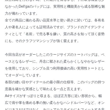
なかったDell'gaのバッグには、実用性と機能美から成る類稀な魅
力が備わっています。
全ての商品に備わる高い品質水準と使い易さに於いては、各有名
人や著名人によっても証明済みですが、ブランドのアイデンティ
ティとして「名前」で売る事を嫌い、質の高さを知って頂く姿勢
にも、そのクラフツマンシップが強く窺えます。
今回当店がオーダーしたこのラージサイズのトートバッグは、ベ
ースとなるレザーに、丹念に鞣された柔らかくしなやかなレザー
を使用しており、シンプル且つ利用価値の高い実用性トートとし
てオーダーしています。
各部の縫い目やディテールの最小限の仕様等、このバッグの持つ
意義を確かな実感として味わえる一点と言えます。
A4サイズがすっぽりと収まる、ほぼ正方形に近い形状から、幅
広で肩や掌を痛める事の無い柔らかなハンドルパーツなど、オン
ビジネスだけではなく、カジュアルスタイルにもフィットする非