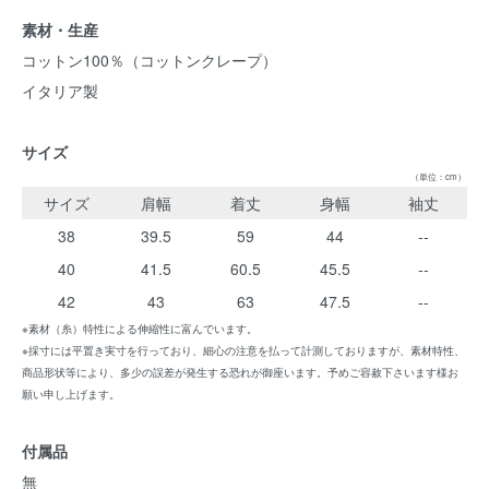
素材・生産
コットン100％（コットンクレープ）
イタリア製
サイズ
（単位：cm）
サイズ
肩幅
着丈
身幅
袖丈
38
39.5
59
44
--
40
41.5
60.5
45.5
--
42
43
63
47.5
--
※素材（糸）特性による伸縮性に富んでいます。
※採寸には平置き実寸を行っており、細心の注意を払って計測しておりますが、素材特性、
商品形状等により、多少の誤差が発生する恐れが御座います。予めご容赦下さいます様お
願い申し上げます。
付属品
無