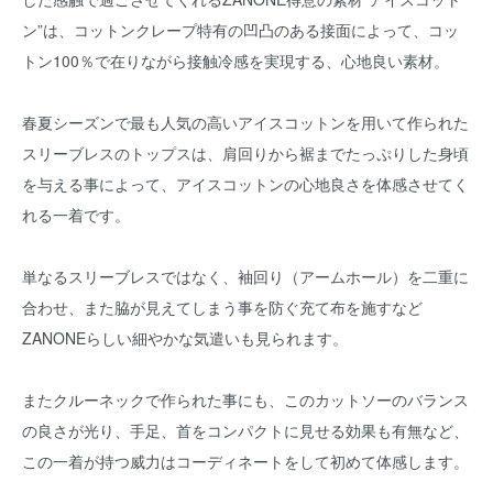
ン”は、コットンクレープ特有の凹凸のある接面によって、コッ
トン100％で在りながら接触冷感を実現する、心地良い素材。
春夏シーズンで最も人気の高いアイスコットンを用いて作られた
スリーブレスのトップスは、肩回りから裾までたっぷりした身頃
を与える事によって、アイスコットンの心地良さを体感させてく
れる一着です。
単なるスリーブレスではなく、袖回り（アームホール）を二重に
合わせ、また脇が見えてしまう事を防ぐ充て布を施すなど
ZANONEらしい細やかな気遣いも見られます。
またクルーネックで作られた事にも、このカットソーのバランス
の良さが光り、手足、首をコンパクトに見せる効果も有無など、
この一着が持つ威力はコーディネートをして初めて体感します。