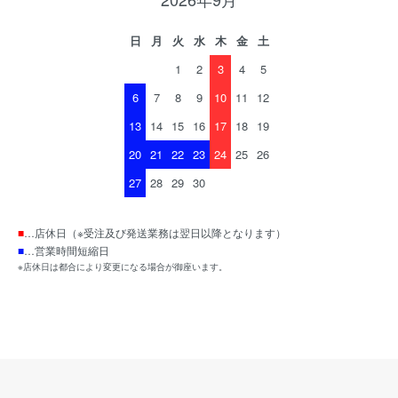
日
月
火
水
木
金
土
1
2
3
4
5
6
7
8
9
10
11
12
13
14
15
16
17
18
19
20
21
22
23
24
25
26
27
28
29
30
■
…店休日（※受注及び発送業務は翌日以降となります）
■
…営業時間短縮日
※店休日は都合により変更になる場合が御座います。