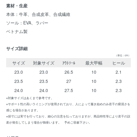
素材・生産
本体：牛革、合成皮革、合成繊維
ソール：EVA、ラバー
ベトナム製
サイズ詳細
（単位：cm）
サイズ
対象サイズ
ｱｳﾄｿｰﾙ
最大甲幅
ヒール
23.0
23.0
26.5
10
2.1
23.5
23.5
27
10
2.3
24.0
24.0
27.5
10
2.3
※対象サイズはあくまで参考です。
※サポート性の高いライニングが使用されており、人によって履き始めのみ若干の窮屈さを
感じる場合があります。
※採寸には実寸を行っており、細心の注意を払っておりますが、商品特性等により若干の誤
差が発生してしまう場合が御座います。 予めご容赦下さい。