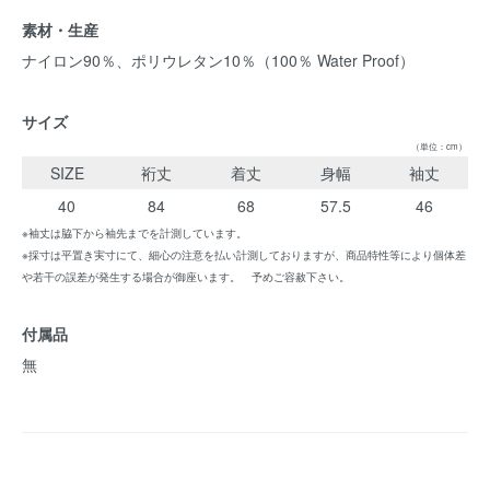
素材・生産
ナイロン90％、ポリウレタン10％（100％ Water Proof）
サイズ
（単位：cm）
SIZE
裄丈
着丈
身幅
袖丈
40
84
68
57.5
46
※袖丈は脇下から袖先までを計測しています。
※採寸は平置き実寸にて、細心の注意を払い計測しておりますが、商品特性等により個体差
や若干の誤差が発生する場合が御座います。 予めご容赦下さい。
付属品
無