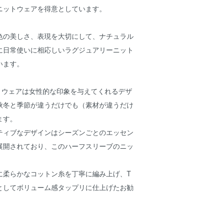
ニットウェアを得意としています。
色の美しさ、表現を大切にして、ナチュラル
に日常使いに相応しいラグジュアリーニット
います。
ニットウェアは女性的な印象を与えてくれるデザ
秋冬と季節が違うだけでも（素材が違うだけ
ます。
ティブなデザインはシーズンごとのエッセン
展開されており、このハーフスリーブのニッ
に柔らかなコットン糸を丁寧に編み上げ、T
としてボリューム感タップリに仕上げたお勧