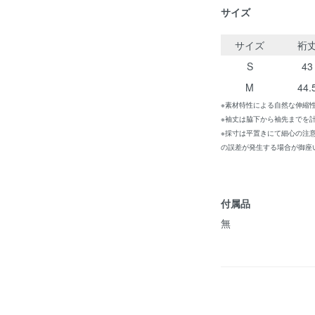
サイズ
サイズ
裄
S
43
M
44.
※素材特性による自然な伸縮
※袖丈は脇下から袖先までを
※採寸は平置きにて細心の注
の誤差が発生する場合が御座
付属品
無