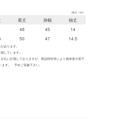
（単位：cm）
丈
着丈
身幅
袖丈
48
45
14
5
50
47
14.5
性があります。
計測しています。
意を払い計測しておりますが、商品特性等により個体差や若干
います。 予めご容赦下さい。