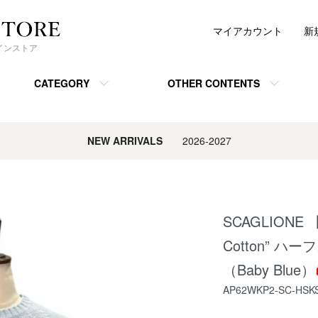
マイアカウント
新
ンラインストア
CATEGORY
OTHER CONTENTS
NEW ARRIVALS
2026-2027
SCAGLIONE 
Cotton” 
（Baby Blue）
AP62WKP2-SC-HSK