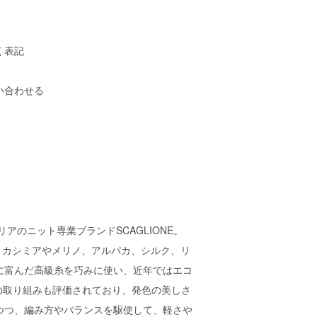
く表記
い合わせる
リアのニット専業ブランドSCAGLIONE。
lyを貫き、カシミアやメリノ、アルパカ、シルク、リ
に富んだ高級糸を巧みに使い、近年ではエコ
sの取り組みも評価されており、発色の美しさ
つつ、編み方やバランスを駆使して、軽さや