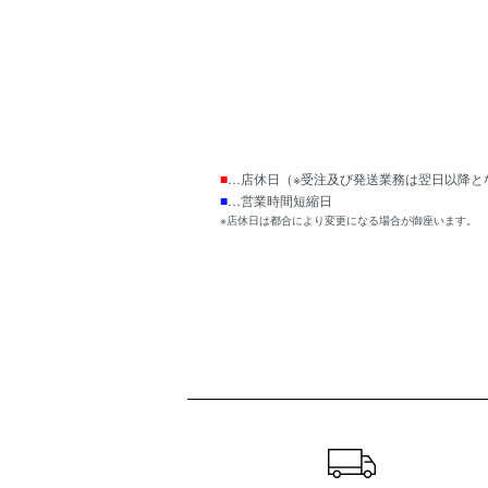
■
…店休日（※受注及び発送業務は翌日以降と
■
…営業時間短縮日
※店休日は都合により変更になる場合が御座います。
ショッピングガイド