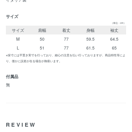
サイズ
（単位：cm）
サイズ
肩幅
着丈
身幅
袖丈
M
50
77
59.5
64.5
L
51
77
61.5
65
※採寸には平置き実寸を行っており、細心の注意を払い行っておりますが、商品特性等によ
り、僅かに誤差が在る場合が御座います。
付属品
無
REVIEW