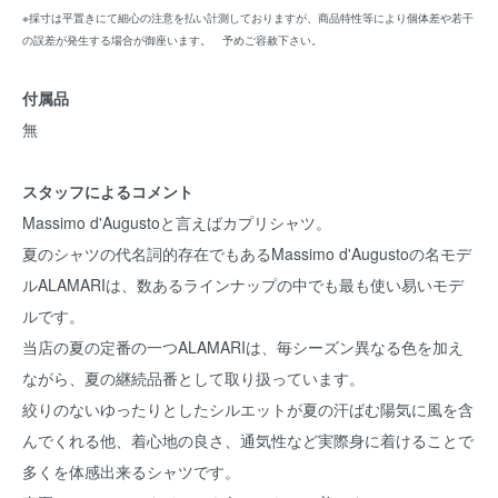
※採寸は平置きにて細心の注意を払い計測しておりますが、商品特性等により個体差や若干
の誤差が発生する場合が御座います。 予めご容赦下さい。
付属品
無
スタッフによるコメント
Massimo d'Augustoと言えばカプリシャツ。
夏のシャツの代名詞的存在でもあるMassimo d'Augustoの名モデ
ルALAMARIは、数あるラインナップの中でも最も使い易いモデ
ルです。
当店の夏の定番の一つALAMARIは、毎シーズン異なる色を加え
ながら、夏の継続品番として取り扱っています。
絞りのないゆったりとしたシルエットが夏の汗ばむ陽気に風を含
んでくれる他、着心地の良さ、通気性など実際身に着けることで
多くを体感出来るシャツです。