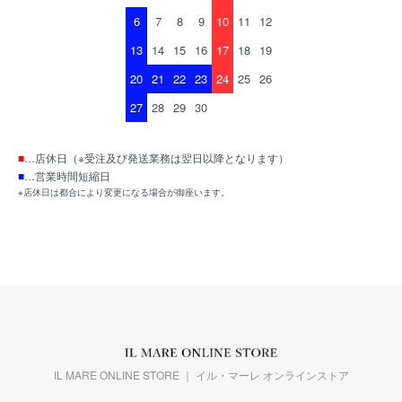
6
7
8
9
10
11
12
13
14
15
16
17
18
19
20
21
22
23
24
25
26
27
28
29
30
■
…店休日（※受注及び発送業務は翌日以降となります）
■
…営業時間短縮日
※店休日は都合により変更になる場合が御座います。
IL MARE ONLINE STORE ｜ イル・マーレ オンラインストア