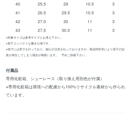
40
25.5
29
10.5
3
41
26.5
29.5
10.5
3
42
27.0
30
11
3
43
27.5
30.5
11
3
※対象サイズは参考サイズとお考え下さい。
※若干コンパクトな履き心地です。
※採寸には実寸を行っており、細心の注意を払っておりますが、商品特性等により若干の誤
差が発生してしまう場合が御座います。 予めご容赦下さい。
付属品
専用化粧箱、シューレース（取り換え用別色が付属）
※専用化粧箱は環境への配慮から100%リサイクル素材から作られ
ています。