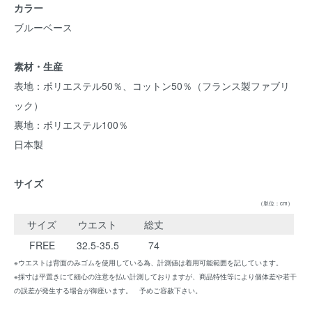
カラー
ブルーベース
素材・生産
表地：ポリエステル50％、コットン50％（フランス製ファブリ
ック）
裏地：ポリエステル100％
日本製
サイズ
（単位：cm）
サイズ
ウエスト
総丈
FREE
32.5-35.5
74
※ウエストは背面のみゴムを使用している為、計測値は着用可能範囲を記しています。
※採寸は平置きにて細心の注意を払い計測しておりますが、商品特性等により個体差や若干
の誤差が発生する場合が御座います。 予めご容赦下さい。