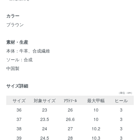
カラー
ブラウン
素材・生産
本体：牛革、合成繊維
ソール：合成
中国製
サイズ詳細
（単位：cm）
サイズ
対象サイズ
ｱｳﾄｿｰﾙ
最大甲幅
ヒール
36
23
26
10
3
37
23.5
26.6
10
3
38
24
27
10.2
3
39
24.5
28
10.3
3