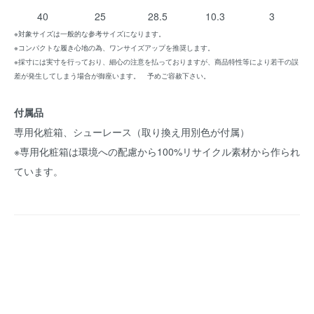
40
25
28.5
10.3
3
※対象サイズは一般的な参考サイズになります。
※コンパクトな履き心地の為、ワンサイズアップを推奨します。
※採寸には実寸を行っており、細心の注意を払っておりますが、商品特性等により若干の誤
差が発生してしまう場合が御座います。 予めご容赦下さい。
付属品
専用化粧箱、シューレース（取り換え用別色が付属）
※専用化粧箱は環境への配慮から100%リサイクル素材から作られ
ています。