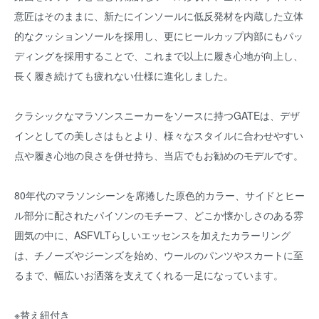
意匠はそのままに、新たにインソールに低反発材を内蔵した立体
的なクッションソールを採用し、更にヒールカップ内部にもパッ
ディングを採用することで、これまで以上に履き心地が向上し、
長く履き続けても疲れない仕様に進化しました。
クラシックなマラソンスニーカーをソースに持つGATEは、デザ
インとしての美しさはもとより、様々なスタイルに合わせやすい
点や履き心地の良さを併せ持ち、当店でもお勧めのモデルです。
80年代のマラソンシーンを席捲した原色的カラー、サイドとヒー
ル部分に配されたパイソンのモチーフ、どこか懐かしさのある雰
囲気の中に、ASFVLTらしいエッセンスを加えたカラーリング
は、チノーズやジーンズを始め、ウールのパンツやスカートに至
るまで、幅広いお洒落を支えてくれる一足になっています。
※替え紐付き