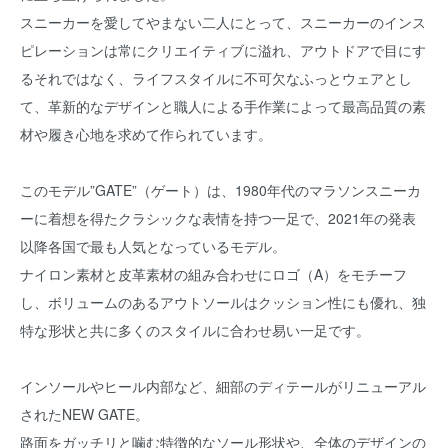
スニーカーを愛してやまない二人にとって、スニーカーのインス
ピレーションは常にクリエイティブに溢れ、アウトドアで目にす
るそれではなく、ライフスタイルに不可欠なふっとウェアとし
て、革新的なデザインと職人による手作業によって最高品質の素
材や履き心地を求めて作られています。
このモデル”GATE”（ゲート）は、1980年代のマラソンスニーカ
ーに着想を得たクラシックな表情を持つ一足で、2021年の発表
以降各国で最も人気となっているモデル。
ナイロン素材と皮革素材の組み合わせにロゴ（A）をモチーフ
し、ボリュームのあるアウトソールはクッション性にも優れ、独
特な形状と共に多くのスタイルに合わせ易い一足です。
インソールやヒール内部など、細部のディテールがリニューアル
されたNEW GATE。
路面をガッチリと噛む特徴的なソール形状や、全体のデザインの