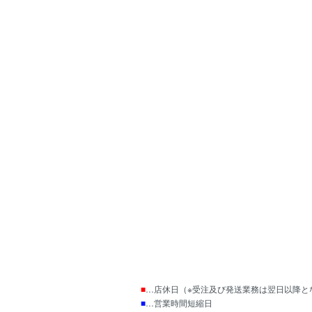
■
…店休日（※受注及び発送業務は翌日以降と
■
…営業時間短縮日