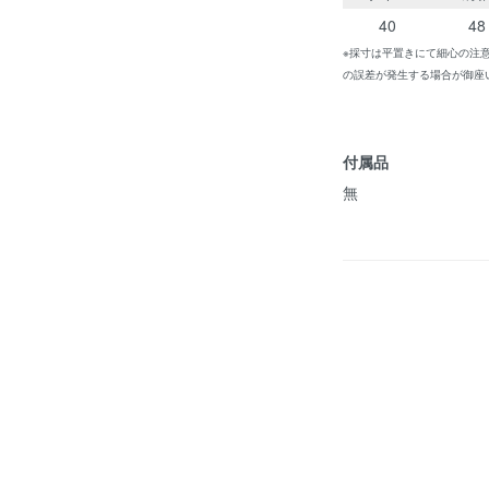
40
48
※採寸は平置きにて細心の注
の誤差が発生する場合が御座
付属品
無