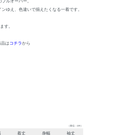
のプルオーバー。
インゆえ、色違いで揃えたくなる一着です。
います。
の商品は
コチラ
から
（単位：cm）
幅
着丈
身幅
袖丈