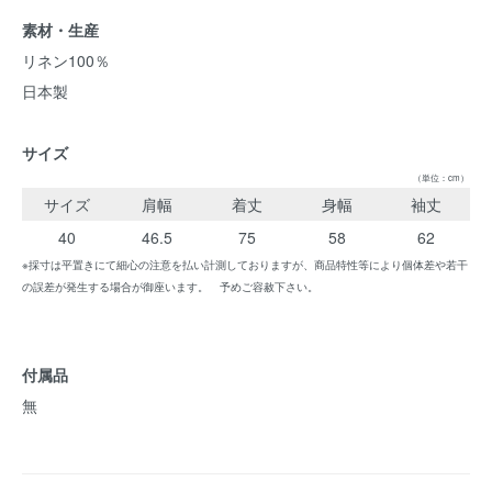
素材・生産
リネン100％
日本製
サイズ
（単位：cm）
サイズ
肩幅
着丈
身幅
袖丈
40
46.5
75
58
62
※採寸は平置きにて細心の注意を払い計測しておりますが、商品特性等により個体差や若干
の誤差が発生する場合が御座います。 予めご容赦下さい。
付属品
無