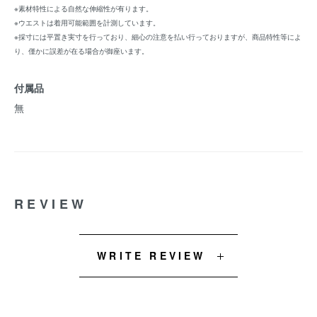
※素材特性による自然な伸縮性が有ります。
※ウエストは着用可能範囲を計測しています。
※採寸には平置き実寸を行っており、細心の注意を払い行っておりますが、商品特性等によ
り、僅かに誤差が在る場合が御座います。
付属品
無
REVIEW
WRITE REVIEW