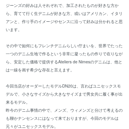
ジーンズの好みは人それぞれで、加工されたものが好きな方か
ら、育てて行く生デニムが好きな方、或いはアメリカン、イタリ
アンと、作り手のイメージやセンスに沿って好みは分かれると思
います。
その中で如何にもフレンチデニムらしい佇まいを、世界でたった
一つのデニム生地で作るという非常に凝ったもの作りで在りなが
ら、安定した価格で提供するAteliers de Nimesのデニムは、他と
は一線を画す希少な存在と言えます。
今回当店がオーダーしたモデルDN20は、言わばユニセックスモ
デルで、小さなサイズから大きなサイズまで男女共に履く事が出
来るモデル。
昨今のデニム事情の中で、メンズ、ウィメンズと分けて考えるの
も聊かナンセンスにはなって来ておりますが、今回のモデルは
元々がユニセックスモデル。