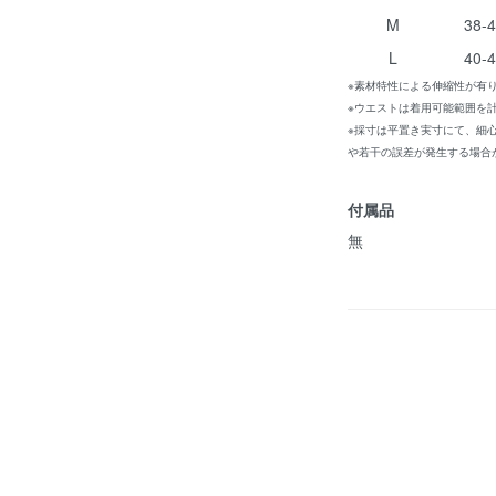
M
38-
L
40-
※素材特性による伸縮性が有
※ウエストは着用可能範囲を
※採寸は平置き実寸にて、細
や若干の誤差が発生する場合
付属品
無