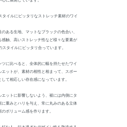
のスタイルにピッタリなストレッチ素材のワイ
性のある生地、マットなブラックの色合い、
る感触、高いストレッチ性など様々な要素が
®のスタイルにピッタリ合っています。
ンツに比べると、全体的に幅を持たせたワイ
ルエットが、素材の相性と相まって、スポー
として相応しい存在感になっています。
ルエットに影響しないよう、裾には内側にタ
裾に重みとハリを与え、常に丸みのある立体
裾のボリューム感を作ります。
を好む人、行き過ぎたデザイン性を敬遠する