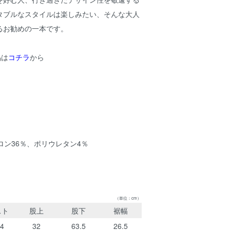
タブルなスタイルは楽しみたい、そんな大人
るお勧めの一本です。
品は
コチラ
から
ロン36％、ポリウレタン4％
（単位：cm）
スト
股上
股下
裾幅
44
32
63.5
26.5