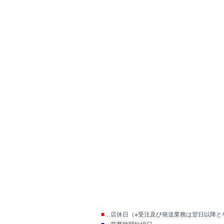
■
…店休日（※受注及び発送業務は翌日以降と
■
…営業時間短縮日