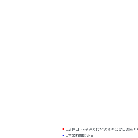
■
…店休日（※受注及び発送業務は翌日以降と
■
…営業時間短縮日