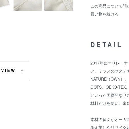
この商品について問
買い物を続ける
DETAIL
2017年にマリレー
EVIEW
ア、ミラノのサステナ
NATURE（OWN）。
GOTS、OEKO-TEX
といった国際的なサ
材料だけを使い、常
素材の多くがオーガ
る企業）やリサイク