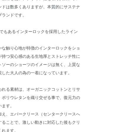
ンドは数多くありますが、本質的にサステナ
ブランドです。
ムでもあるインターロックを採用したライン
かな触り心地が特徴のインターロックをショ
が持つ安心感のある生地厚とストレッチ性に
トソーのショーツのイメージは無く、上質な
現した大人の為の一着になっています。
われる素材は、オーガニックコットンとリサ
、ポリウレタンを織り交ぜる事で、復元力の
います。
加え、エバークリース（センタークリースへ
することで、激しい動きに対応した後もクリ
くれます。