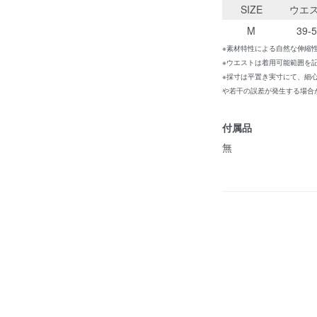
SIZE
ウエ
M
39-
※素材特性による自然な伸縮
※ウエストは着用可能範囲を
※採寸は平置き実寸にて、細
や若干の誤差が発生する場合
付属品
無