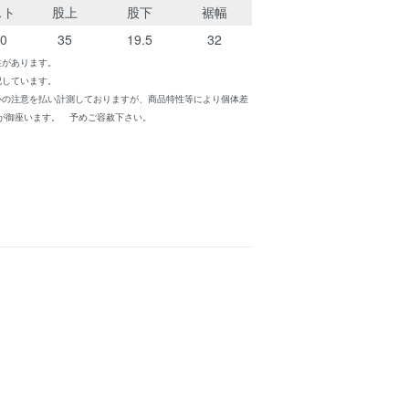
スト
股上
股下
裾幅
50
35
19.5
32
性があります。
記しています。
心の注意を払い計測しておりますが、商品特性等により個体差
が御座います。 予めご容赦下さい。