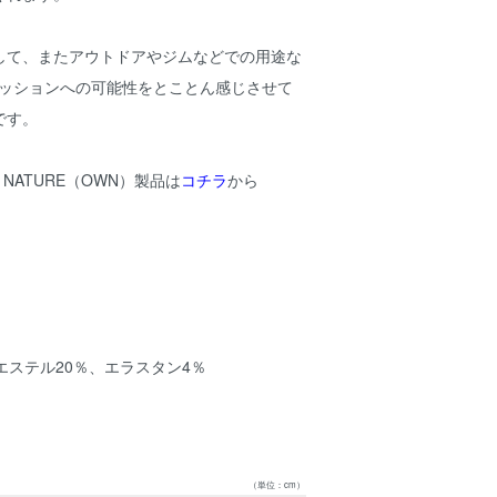
して、またアウトドアやジムなどでの用途な
ァッションへの可能性をとことん感じさせて
です。
H NATURE（OWN）製品は
コチラ
から
エステル20％、エラスタン4％
（単位：cm）