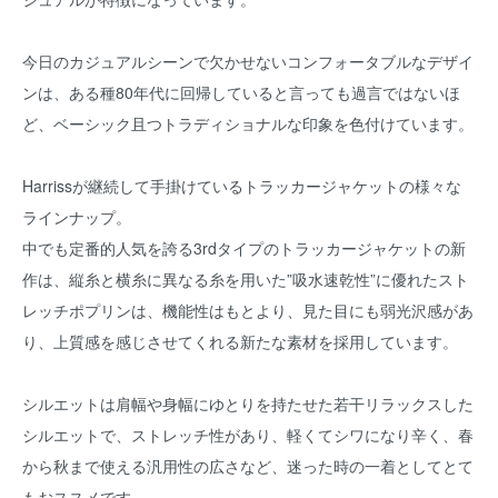
今日のカジュアルシーンで欠かせないコンフォータブルなデザイ
ンは、ある種80年代に回帰していると言っても過言ではないほ
ど、ベーシック且つトラディショナルな印象を色付けています。
Harrissが継続して手掛けているトラッカージャケットの様々な
ラインナップ。
中でも定番的人気を誇る3rdタイプのトラッカージャケットの新
作は、縦糸と横糸に異なる糸を用いた”吸水速乾性”に優れたスト
レッチポプリンは、機能性はもとより、見た目にも弱光沢感があ
り、上質感を感じさせてくれる新たな素材を採用しています。
シルエットは肩幅や身幅にゆとりを持たせた若干リラックスした
シルエットで、ストレッチ性があり、軽くてシワになり辛く、春
から秋まで使える汎用性の広さなど、迷った時の一着としてとて
もおススメです。