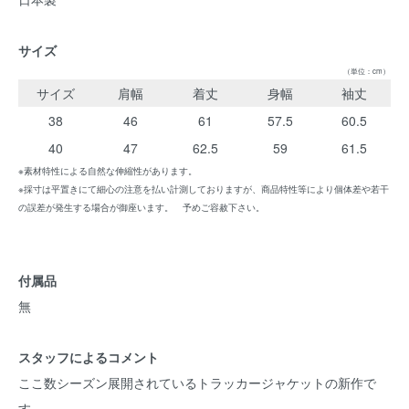
サイズ
（単位：cm）
サイズ
肩幅
着丈
身幅
袖丈
38
46
61
57.5
60.5
40
47
62.5
59
61.5
※素材特性による自然な伸縮性があります。
※採寸は平置きにて細心の注意を払い計測しておりますが、商品特性等により個体差や若干
の誤差が発生する場合が御座います。 予めご容赦下さい。
付属品
無
スタッフによるコメント
ここ数シーズン展開されているトラッカージャケットの新作で
す。