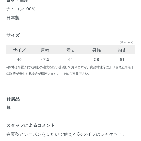
ナイロン100％
日本製
サイズ
（単位：cm）
サイズ
肩幅
着丈
身幅
袖丈
40
47.5
61
59
61
※採寸は平置きにて細心の注意を払い計測しておりますが、商品特性等により個体差や若干
の誤差が発生する場合が御座います。 予めご容赦下さい。
付属品
無
スタッフによるコメント
春夏秋とシーズンをまたいで使えるG8タイプのジャケット。