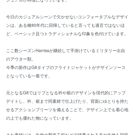
今日のカジュアルシーンで欠かせないコンフォータブルなデザイ
ンは、ある種80年代に回帰していると言っても過言ではないほ
ど、ベーシック且つトラディショナルな印象を色付けています。
ここ数シーズンHarrissが継続して手掛けているミリタリー出自
のアウター類。
今季の新作はG8タイプのフライトジャケットがデザインソース
となっている一着です。
元となるG8ではリブとなる衿や裾のデザインを現代的にアップ
デイトし、衿、裾まで同素材で仕上げたり、背面にゆとりを持た
せるアクションプリーツを備えることで、デザイン上でも着心地
の上でも優れた物になっています。
また素材には、生地の製造工程などで破棄される糸や生地を回収