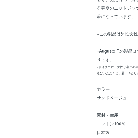
る春夏のニットジャ
着になっています。
※この製品は男性女
※Augusto.Rの
ります。
※参考までに、女性が着用の場
選びいただくと。若干ゆとり
カラー
サンドベージュ
素材・生産
コットン100％
日本製