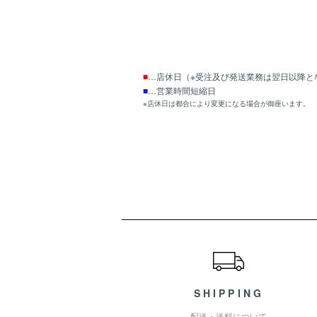
■
…店休日（※受注及び発送業務は翌日以降と
■
…営業時間短縮日
※店休日は都合により変更になる場合が御座います。
ショッピングガイド
SHIPPING
配送・送料について