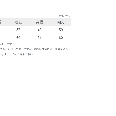
（単位：cm）
幅
着丈
身幅
袖丈
57
48
59
60
51
60
があります。
意を払い計測しておりますが、商品特性等により個体差や若干
います。 予めご容赦下さい。