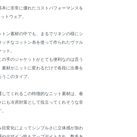
基本に非常に優れたコストパフォーマンスを
のニットウェア。
ットン素材の中でも、まるでリネンの様にシ
タッチなコットン糸を使って作られたヴァル
ケット。
この手のジャケットがとても便利なのは言う
、素材がニットに変わるだけで各段に出番を
ろうこのタイプ。
通してくれるこの特徴的なニット素材は、春
さにも冷房対策として役立ってくれそうな非
す。
み目変化によってシンプルさに立体感が加わ
感やデザイン性もアップデイトされ、数多あ