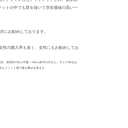
ケットの中でも群を抜いて存在価値の高い一
性共にお勧めしております。
製品は女性の購入率も多く、女性にもお勧めしてお
合、身長約150㎝中盤～160㎝前半の方なら、サイズ46をお
有なフィット感で着る事が出来ます。