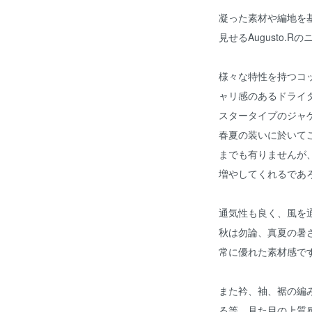
凝った素材や編地を
見せるAugusto.R
様々な特性を持つコ
ャリ感のあるドライ
スタータイプのジャ
春夏の装いに於いて
までも有りませんが
増やしてくれるであ
通気性も良く、風を
秋は勿論、真夏の暑
常に優れた素材感で
また衿、袖、裾の編
る等、見た目の上質