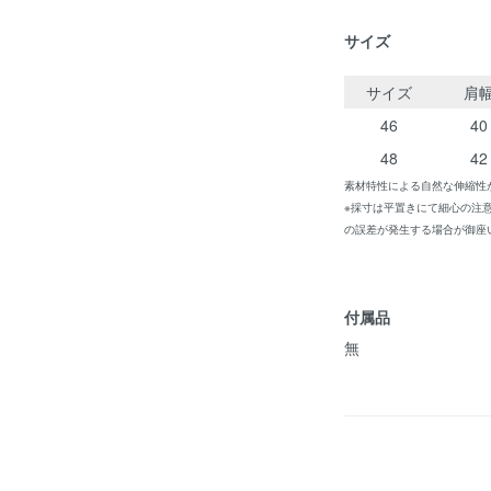
サイズ
サイズ
肩
46
40
48
42
素材特性による自然な伸縮性
※採寸は平置きにて細心の注
の誤差が発生する場合が御座
付属品
無