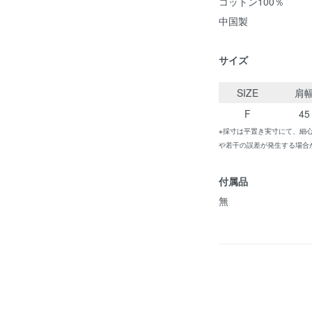
コットン100％
中国製
サイズ
SIZE
肩
F
45
※採寸は平置き実寸にて、細
や若干の誤差が発生する場合
付属品
無