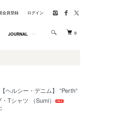
規会員登録
ログイン
0
JOURNAL
nim 【ヘルシー・デニム】 ”Perth”
・Tシャツ （Sumi）
C