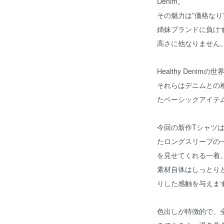
Denim。
その魅力は”価格なり”で
姉妹ブランドに負け
高さに他なりません
Healthy Den
それらはデニムとの
たベーシックアイテ
今回の新作Tシャツ
たロングスリーブの
を見せてくれる一着
素材自体はしっとり
りした感触を与えま
色出しが特徴的で、