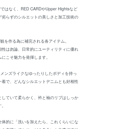
はなく、RED CARDやUpper Hightsなど
ず劣らずのシルエットの美しさと加工技術の
。
imの世界観を作る為に補完される各アイテム。
相性は勿論、日常的にユーティリティに優れ
ムにこそ魅力を発揮します。
はメンズライクなゆったりしたボディを持っ
一着で、どんなシルエットデニムとも好相性
。
としていて柔らかく、衿と袖のリブはしっか
す。
全体的に「洗いを加えたら、これくらいにな