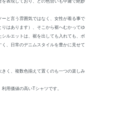
合を表現しており、どの色合いも中庸で絶妙
ソーと言う雰囲気ではなく、女性が着る事で
とりはあります）、そこから裾へむかってゆ
たシルエットは、裾を出しても入れても、ボ
すく、日常のデニムスタイルを豊かに見せて
大きく、複数色揃えて置くのも一つの楽しみ
、利用価値の高いTシャツです。