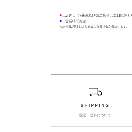
■
…店休日（※受注及び発送業務は翌日以降と
■
…営業時間短縮日
※店休日は都合により変更になる場合が御座います。
ショッピングガイド
SHIPPING
配送・送料について