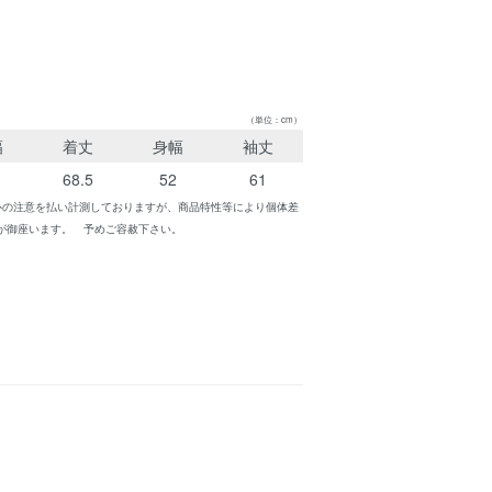
（単位：cm）
幅
着丈
身幅
袖丈
68.5
52
61
心の注意を払い計測しておりますが、商品特性等により個体差
が御座います。 予めご容赦下さい。