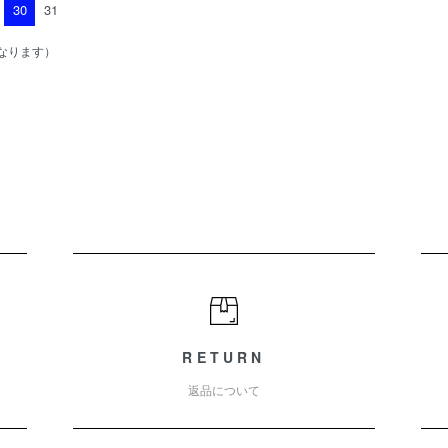
30
31
なります）
RETURN
返品について