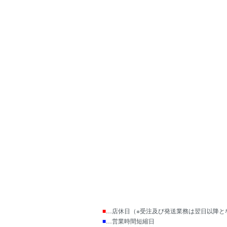
■
…店休日（※受注及び発送業務は翌日以降と
■
…営業時間短縮日