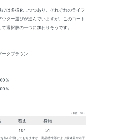
選びは多様化しつつあり、それぞれのライフ
アウター選びが進んでいますが、このコート
して選択肢の一つに加わりそうです。
ダークブラウン
00％
00％
（単位：cm）
幅
着丈
身幅
104
51
意を払い計測しておりますが、商品特性等により個体差や若干