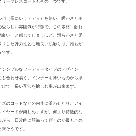
スリーブレスコートもその一つです。
ルパ（俗にいうテディ）を使い、暖かさとボ
の愛らしい雰囲気が特徴で、この素材、触れ
地良い」と感じてしまうほど、滑らかさと柔
ワリした弾力性と心地良い肌触りは、誰もが
うです。
とシンプルなフーディータイプのデザイン
にも合わせ易く、インナーを薄いものから厚
だけで、長い季節を愉しむ事が出来ます。
イズのコートなどの内側に沿わせたり、アイ
レイヤードが楽しめますが、何より特徴的な
ながら、日常的に羽織って頂くのが最もこの
出来そうです。