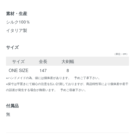
素材・生産
シルク100％
イタリア製
サイズ
（単位：cm）
サイズ
全長
大剣幅
ONE SIZE
147
8
※ハンドメイドの為、値には個体差があります。 予めご了承下さい。
※採寸は平置きにて細心の注意を払い計測しておりますが、商品特性等により個体差や若干
の誤差が発生する場合が御座います。 予めご容赦下さい。
付属品
無