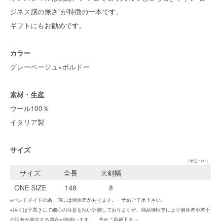
ジネス感の無さ”が特徴の一本です。
ギフトにもお勧めです。
カラー
グレーベージュ×ボルドー
素材・生産
ウール100％
イタリア製
サイズ
（単位：cm）
サイズ
全長
大剣幅
ONE SIZE
148
8
※ハンドメイドの為、値には個体差があります。 予めご了承下さい。
※採寸は平置きにて細心の注意を払い計測しておりますが、商品特性等により個体差や若干
の誤差が発生する場合が御座います。 予めご容赦下さい。