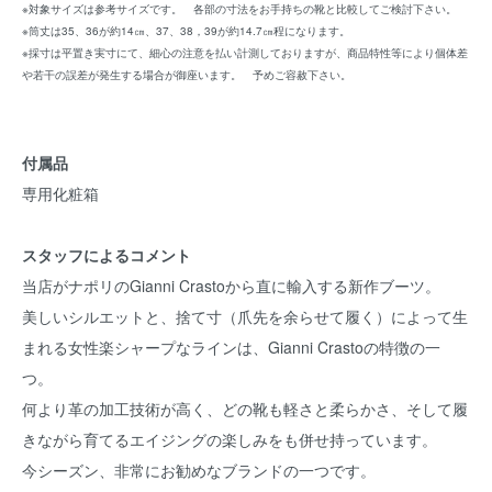
※対象サイズは参考サイズです。 各部の寸法をお手持ちの靴と比較してご検討下さい。
※筒丈は35、36が約14㎝、37、38，39が約14.7㎝程になります。
※採寸は平置き実寸にて、細心の注意を払い計測しておりますが、商品特性等により個体差
や若干の誤差が発生する場合が御座います。 予めご容赦下さい。
付属品
専用化粧箱
スタッフによるコメント
当店がナポリのGianni Crastoから直に輸入する新作ブーツ。
美しいシルエットと、捨て寸（爪先を余らせて履く）によって生
まれる女性楽シャープなラインは、Gianni Crastoの特徴の一
つ。
何より革の加工技術が高く、どの靴も軽さと柔らかさ、そして履
きながら育てるエイジングの楽しみをも併せ持っています。
今シーズン、非常にお勧めなブランドの一つです。