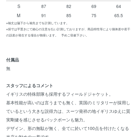
S
87
82
69
64
M
91
85
75
65.5
※袖丈は脇下から袖先までを計測しています。
※採寸は平置きにて細心の注意を払い計測しておりますが、商品特性等により個体差や若干
の誤差が発生する場合が御座います。 予めご容赦下さい。
付属品
無
スタッフによるコメント
イギリスの特殊部隊も採用するフィールドジャケット。
基本性能が高いのは言うまでも無く、英国のミリタリーが採用し
ているという大きな説得力は、スーツ発祥の地イギリスゆえに質
実剛健を感じさせるバックボーンも魅力。
デザイン、形の無駄が無く、全てに於いて100点を付けたくなる
当店お勧めの一着です。