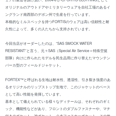
オリジナルのアウトドアやミリタリーウェアを自社工場のあるイ
ングランド南西部のデボン州で生産を行っています。
本格的なミルスペックを持つFORTISのウェアは高い信頼性と耐
久性によって、多くの人たちから支持されています。
今回当店がオーダーしたのは、”SAS SMOCK WATER
RESISTANT”と言う、元々SAS（Special Air Service＝特殊空挺
部隊）向けに作られたモデルを民生品用に作り替えたマウンテン
パーカ型のフィールドジャケット。
FORTEX™と呼ばれる生地は耐水性、透湿性、引き裂き強度のあ
るオリジナルのリップストップ生地で、このジャケットのベース
として高い性能を発揮しています。
基本として備えられている様々なディテールは、それぞれのギミ
ック、機能性などがあり、フロントのダブルファスナーや、マチ
付きのポケット、袖ポケット、止水ファスナーポケット、その他