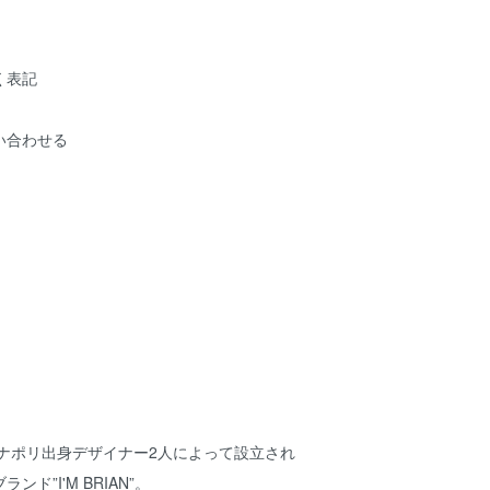
く表記
い合わせる
、ナポリ出身デザイナー2人によって設立され
ド”I'M BRIAN”。