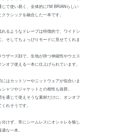
て使い易く、全体的にI'M BRIANらしい
とクラシックを融合した一本です。
流れるようなドレープは特徴的で、ワイドシ
に、そしてちょっぴりモードに見せてくれま
ラウザーズ顔で、生地が持つ伸縮性やウエス
オンオフ使える一本に仕上げられています。
的にはカットソーやニットウェアが似合いま
らシャツやジャケットとの相性も抜群。
間を通じて使えそうな素材だけに、オンオフ
てくれそうです。
を分けず、常にシームレスにオシャレを愉し
最適な一本。