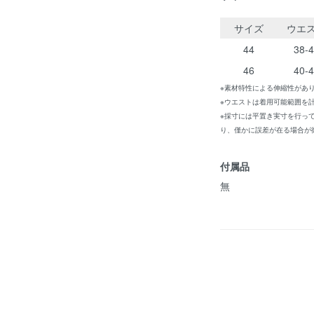
サイズ
ウエ
44
38-
46
40-
※素材特性による伸縮性があ
※ウエストは着用可能範囲を
※採寸には平置き実寸を行っ
り、僅かに誤差が在る場合が
付属品
無