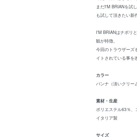
まだI'M BRIAN
も試して頂きたい新
I'M BRIANはナ
観が特徴。
今回のトラウザーズ
イトされている事を
カラー
パンナ（淡いクリー
素材・生産
ポリエステル63％、
イタリア製
サイズ