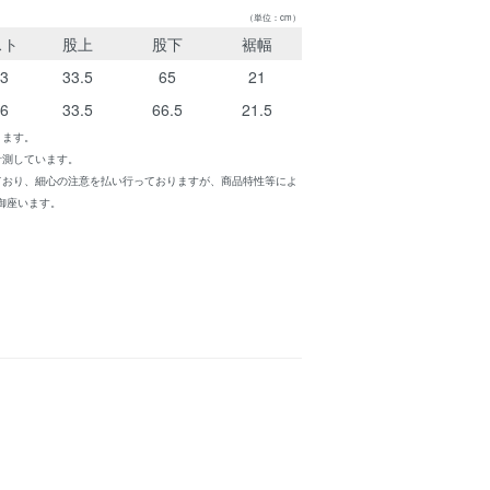
（単位：cm）
スト
股上
股下
裾幅
43
33.5
65
21
46
33.5
66.5
21.5
ります。
計測しています。
ており、細心の注意を払い行っておりますが、商品特性等によ
御座います。